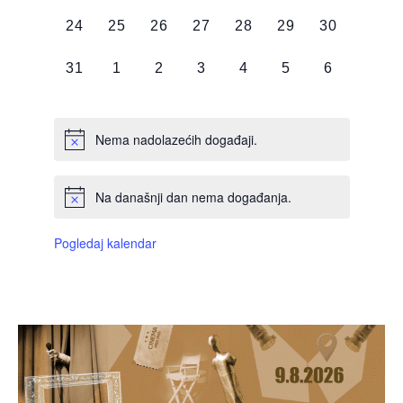
DOGAĐAJI,
DOGAĐAJI,
DOGAĐAJI,
DOGAĐAJI,
DOGAĐAJI,
DOGAĐAJI,
DOGAĐAJI
0
0
0
0
0
0
0
24
25
26
27
28
29
30
DOGAĐAJI,
DOGAĐAJI,
DOGAĐAJI,
DOGAĐAJI,
DOGAĐAJI,
DOGAĐAJI,
DOGAĐAJI
0
0
0
0
0
0
0
31
1
2
3
4
5
6
DOGAĐAJI,
DOGAĐAJI,
DOGAĐAJI,
DOGAĐAJI,
DOGAĐAJI,
DOGAĐAJI,
DOGAĐAJI
Nema nadolazećih događaji.
Na današnji dan nema događanja.
Pogledaj kalendar