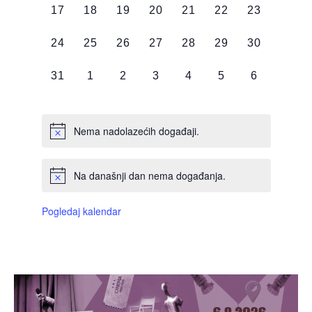
0
0
0
0
0
0
0
17
18
19
20
21
22
23
DOGAĐAJI,
DOGAĐAJI,
DOGAĐAJI,
DOGAĐAJI,
DOGAĐAJI,
DOGAĐAJI,
DOGAĐAJI
0
0
0
0
0
0
0
24
25
26
27
28
29
30
DOGAĐAJI,
DOGAĐAJI,
DOGAĐAJI,
DOGAĐAJI,
DOGAĐAJI,
DOGAĐAJI,
DOGAĐAJI
0
0
0
0
0
0
0
31
1
2
3
4
5
6
DOGAĐAJI,
DOGAĐAJI,
DOGAĐAJI,
DOGAĐAJI,
DOGAĐAJI,
DOGAĐAJI,
DOGAĐAJI
Nema nadolazećih događaji.
Na današnji dan nema događanja.
Pogledaj kalendar