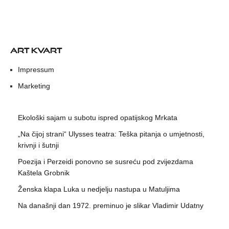
ART KVART
Impressum
Marketing
Ekološki sajam u subotu ispred opatijskog Mrkata
„Na čijoj strani“ Ulysses teatra: Teška pitanja o umjetnosti,
krivnji i šutnji
Poezija i Perzeidi ponovno se susreću pod zvijezdama
Kaštela Grobnik
Ženska klapa Luka u nedjelju nastupa u Matuljima
Na današnji dan 1972. preminuo je slikar Vladimir Udatny