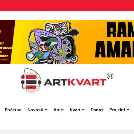
Početna
Novosti
Art
Kvart
Danas
Projekti