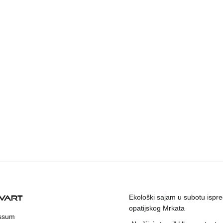
KVART
Ekološki sajam u subotu ispr
opatijskog Mrkata
ssum