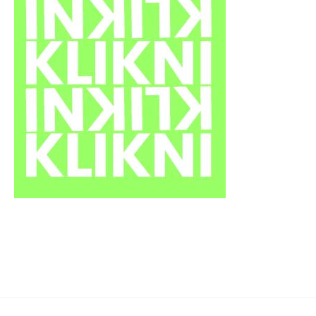
Artkvart prati, objavljuje, analizira, komentira i kritizira
kulturnu scenu.