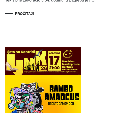
Tek što je zakoračio u 54. godinu, u Zagrebu je […]
PROČITAJ!