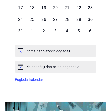
DOGAĐAJI,
DOGAĐAJI,
DOGAĐAJI,
DOGAĐAJI,
DOGAĐAJI,
DOGAĐAJI,
DOGAĐAJI
0
0
0
0
0
0
0
17
18
19
20
21
22
23
DOGAĐAJI,
DOGAĐAJI,
DOGAĐAJI,
DOGAĐAJI,
DOGAĐAJI,
DOGAĐAJI,
DOGAĐAJI
0
0
0
0
0
0
0
24
25
26
27
28
29
30
DOGAĐAJI,
DOGAĐAJI,
DOGAĐAJI,
DOGAĐAJI,
DOGAĐAJI,
DOGAĐAJI,
DOGAĐAJI
0
0
0
0
0
0
0
31
1
2
3
4
5
6
DOGAĐAJI,
DOGAĐAJI,
DOGAĐAJI,
DOGAĐAJI,
DOGAĐAJI,
DOGAĐAJI,
DOGAĐAJI
Nema nadolazećih događaji.
Na današnji dan nema događanja.
Pogledaj kalendar