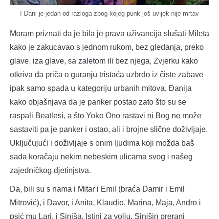
I Đani je jedan od razloga zbog kojeg punk još uvijek nije mrtav
Moram priznati da je bila je prava uživancija slušati Mileta
kako je zakucavao s jednom rukom, bez gledanja, preko
glave, iza glave, sa zaletom ili bez njega, Zvjerku kako
otkriva da priča o guranju tristaća uzbrdo iz čiste zabave
ipak samo spada u kategoriju urbanih mitova, Đanija
kako objašnjava da je panker postao zato što su se
raspali Beatlesi, a što Yoko Ono rastavi ni Bog ne može
sastaviti pa je panker i ostao, ali i brojne slične doživljaje.
Uključujući i doživljaje s onim ljudima koji možda baš
sada koračaju nekim nebeskim ulicama svog i našeg
zajedničkog djetinjstva.
Da, bili su s nama i Mitar i Emil (braća Damir i Emil
Mitrović), i Davor, i Anita, Klaudio, Marina, Maja, Andro i
psić mu Lari, i Siniša. Istini za volju, Sinišin prerani