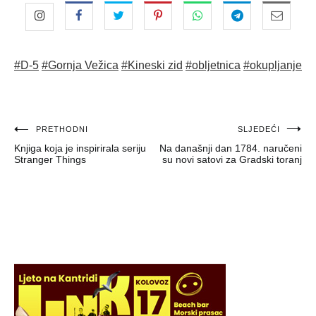
#D-5
#Gornja Vežica
#Kineski zid
#obljetnica
#okupljanje
Navigacija
PRETHODNI
SLJEDEĆI
Knjiga koja je inspirirala seriju
Na današnji dan 1784. naručeni
objava
Stranger Things
su novi satovi za Gradski toranj