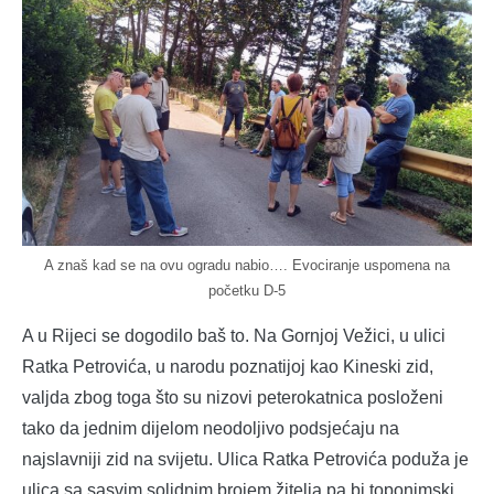
A znaš kad se na ovu ogradu nabio…. Evociranje uspomena na
početku D-5
A u Rijeci se dogodilo baš to. Na Gornjoj Vežici, u ulici
Ratka Petrovića, u narodu poznatijoj kao Kineski zid,
valjda zbog toga što su nizovi peterokatnica posloženi
tako da jednim dijelom neodoljivo podsjećaju na
najslavniji zid na svijetu. Ulica Ratka Petrovića poduža je
ulica sa sasvim solidnim brojem žitelja pa bi toponimski