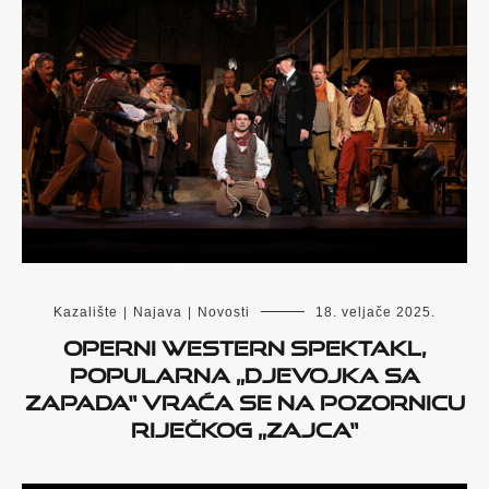
Kazalište
|
Najava
|
Novosti
18. veljače 2025.
Operni western spektakl,
popularna „Djevojka sa
Zapada“ vraća se na pozornicu
riječkog „Zajca“