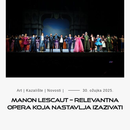
Art
|
Kazalište
|
Novosti
|
30. ožujka 2025.
Manon Lescaut – relevantna
opera koja nastavlja izazivati