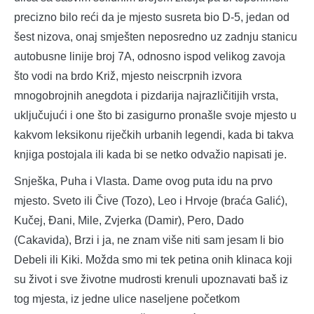
precizno bilo reći da je mjesto susreta bio D-5, jedan od
šest nizova, onaj smješten neposredno uz zadnju stanicu
autobusne linije broj 7A, odnosno ispod velikog zavoja
što vodi na brdo Križ, mjesto neiscrpnih izvora
mnogobrojnih anegdota i pizdarija najrazličitijih vrsta,
uključujući i one što bi zasigurno pronašle svoje mjesto u
kakvom leksikonu riječkih urbanih legendi, kada bi takva
knjiga postojala ili kada bi se netko odvažio napisati je.
Snješka, Puha i Vlasta. Dame ovog puta idu na prvo
mjesto. Sveto ili Čive (Tozo), Leo i Hrvoje (braća Galić),
Kučej, Đani, Mile, Zvjerka (Damir), Pero, Dado
(Cakavida), Brzi i ja, ne znam više niti sam jesam li bio
Debeli ili Kiki. Možda smo mi tek petina onih klinaca koji
su život i sve životne mudrosti krenuli upoznavati baš iz
tog mjesta, iz jedne ulice naseljene početkom