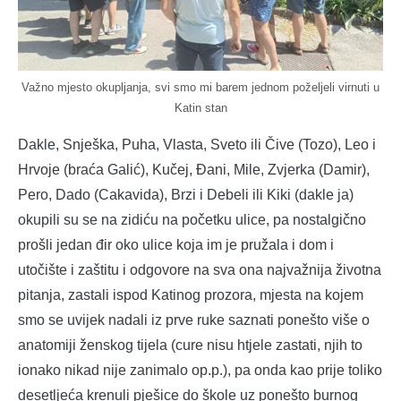
Važno mjesto okupljanja, svi smo mi barem jednom poželjeli virnuti u
Katin stan
Dakle, Snješka, Puha, Vlasta, Sveto ili Čive (Tozo), Leo i
Hrvoje (braća Galić), Kučej, Đani, Mile, Zvjerka (Damir),
Pero, Dado (Cakavida), Brzi i Debeli ili Kiki (dakle ja)
okupili su se na zidiću na početku ulice, pa nostalgično
prošli jedan đir oko ulice koja im je pružala i dom i
utočište i zaštitu i odgovore na sva ona najvažnija životna
pitanja, zastali ispod Katinog prozora, mjesta na kojem
smo se uvijek nadali iz prve ruke saznati ponešto više o
anatomiji ženskog tijela (cure nisu htjele zastati, njih to
ionako nikad nije zanimalo op.p.), pa onda kao prije toliko
desetljeća krenuli pješice do škole uz ponešto burnog