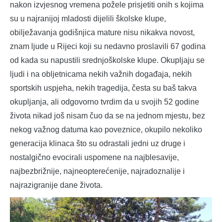
nakon izvjesnog vremena požele prisjetiti onih s kojima
su u najranijoj mladosti dijelili školske klupe,
obilježavanja godišnjica mature nisu nikakva novost,
znam ljude u Rijeci koji su nedavno proslavili 67 godina
od kada su napustili srednjoškolske klupe. Okupljaju se
ljudi i na obljetnicama nekih važnih događaja, nekih
sportskih uspjeha, nekih tragedija, česta su baš takva
okupljanja, ali odgovorno tvrdim da u svojih 52 godine
života nikad još nisam čuo da se na jednom mjestu, bez
nekog važnog datuma kao poveznice, okupilo nekoliko
generacija klinaca što su odrastali jedni uz druge i
nostalgično evocirali uspomene na najblesavije,
najbezbrižnije, najneopterećenije, najradoznalije i
najrazigranije dane života.