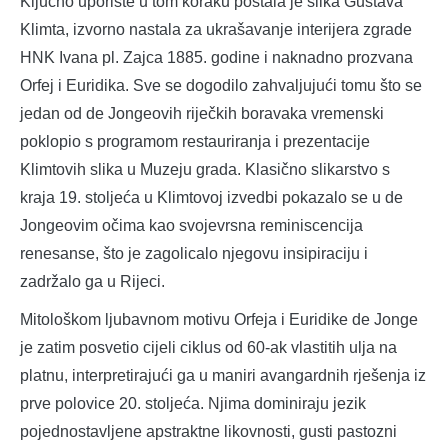
Ključno uporište u tom koraku postala je slika Gustava
Klimta, izvorno nastala za ukrašavanje interijera zgrade
HNK Ivana pl. Zajca 1885. godine i naknadno prozvana
Orfej i Euridika. Sve se dogodilo zahvaljujući tomu što se
jedan od de Jongeovih riječkih boravaka vremenski
poklopio s programom restauriranja i prezentacije
Klimtovih slika u Muzeju grada. Klasično slikarstvo s
kraja 19. stoljeća u Klimtovoj izvedbi pokazalo se u de
Jongeovim očima kao svojevrsna reminiscencija
renesanse, što je zagolicalo njegovu insipiraciju i
zadržalo ga u Rijeci.
Mitološkom ljubavnom motivu Orfeja i Euridike de Jonge
je zatim posvetio cijeli ciklus od 60-ak vlastitih ulja na
platnu, interpretirajući ga u maniri avangardnih rješenja iz
prve polovice 20. stoljeća. Njima dominiraju jezik
pojednostavljene apstraktne likovnosti, gusti pastozni