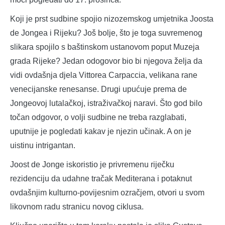
Koji je prst sudbine spojio nizozemskog umjetnika Joosta
de Jongea i Rijeku? Još bolje, što je toga suvremenog
slikara spojilo s baštinskom ustanovom poput Muzeja
grada Rijeke? Jedan odogovor bio bi njegova želja da
vidi ovdašnja djela Vittorea Carpaccia, velikana rane
venecijanske renesanse. Drugi upućuje prema de
Jongeovoj lutalačkoj, istraživačkoj naravi. Što god bilo
točan odgovor, o volji sudbine ne treba razglabati,
uputnije je pogledati kakav je njezin učinak. A on je
uistinu intrigantan.
Joost de Jonge iskoristio je privremenu riječku
rezidenciju da udahne tračak Mediterana i potaknut
ovdašnjim kulturno-povijesnim ozračjem, otvori u svom
likovnom radu stranicu novog ciklusa.