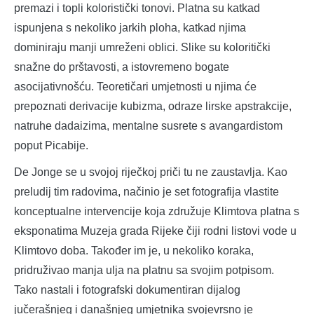
premazi i topli koloristički tonovi. Platna su katkad
ispunjena s nekoliko jarkih ploha, katkad njima
dominiraju manji umreženi oblici. Slike su koloritički
snažne do prštavosti, a istovremeno bogate
asocijativnošću. Teoretičari umjetnosti u njima će
prepoznati derivacije kubizma, odraze lirske apstrakcije,
natruhe dadaizima, mentalne susrete s avangardistom
poput Picabije.
De Jonge se u svojoj riječkoj priči tu ne zaustavlja. Kao
preludij tim radovima, načinio je set fotografija vlastite
konceptualne intervencije koja združuje Klimtova platna s
eksponatima Muzeja grada Rijeke čiji rodni listovi vode u
Klimtovo doba. Također im je, u nekoliko koraka,
pridruživao manja ulja na platnu sa svojim potpisom.
Tako nastali i fotografski dokumentiran dijalog
jučerašnjeg i današnjeg umjetnika svojevrsno je