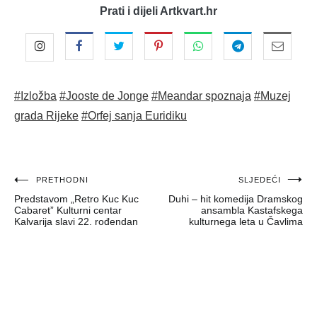
Prati i dijeli Artkvart.hr
#Izložba
#Jooste de Jonge
#Meandar spoznaja
#Muzej
grada Rijeke
#Orfej sanja Euridiku
Navigacija
PRETHODNI
SLJEDEĆI
Predstavom „Retro Kuc Kuc
Duhi – hit komedija Dramskog
objava
Cabaret” Kulturni centar
ansambla Kastafskega
Kalvarija slavi 22. rođendan
kulturnega leta u Čavlima