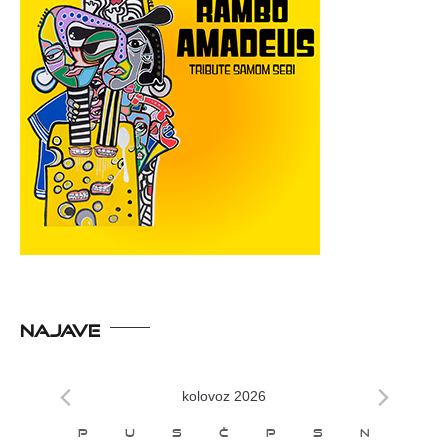
NAJAVE
kolovoz 2026
Kalendar
P
U
S
Č
P
S
N