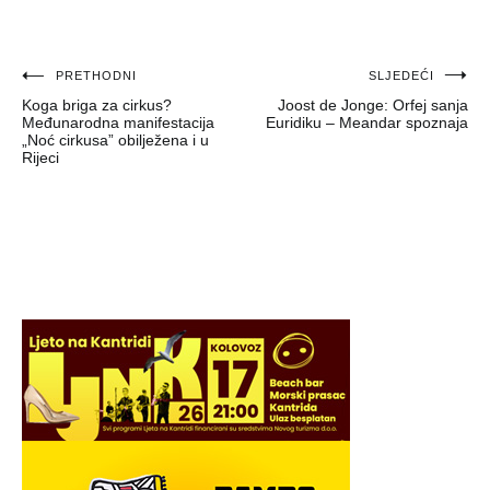
Navigacija
PRETHODNI
SLJEDEĆI
Koga briga za cirkus?
Joost de Jonge: Orfej sanja
objava
Međunarodna manifestacija
Euridiku – Meandar spoznaja
„Noć cirkusa” obilježena i u
Rijeci