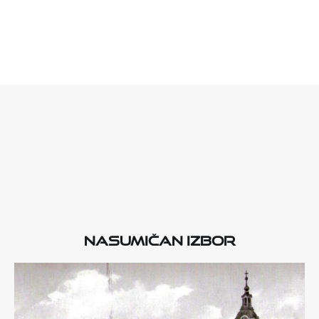
Nasumičan izbor