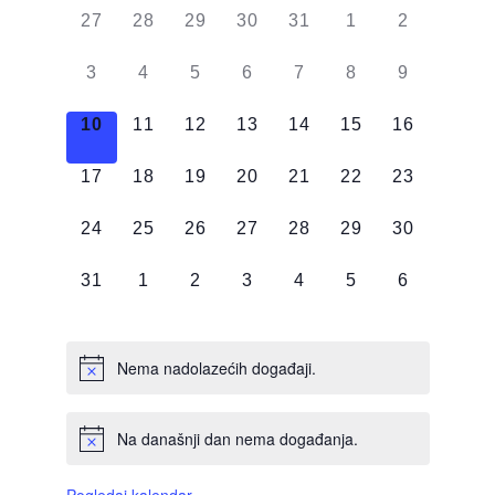
od
0
0
0
0
0
0
0
27
28
29
30
31
1
2
Događaji
DOGAĐAJI,
DOGAĐAJI,
DOGAĐAJI,
DOGAĐAJI,
DOGAĐAJI,
DOGAĐAJI,
DOGAĐAJI
0
0
0
0
0
0
0
3
4
5
6
7
8
9
DOGAĐAJI,
DOGAĐAJI,
DOGAĐAJI,
DOGAĐAJI,
DOGAĐAJI,
DOGAĐAJI,
DOGAĐAJI
0
0
0
0
0
0
0
10
11
12
13
14
15
16
DOGAĐAJI,
DOGAĐAJI,
DOGAĐAJI,
DOGAĐAJI,
DOGAĐAJI,
DOGAĐAJI,
DOGAĐAJI
0
0
0
0
0
0
0
17
18
19
20
21
22
23
DOGAĐAJI,
DOGAĐAJI,
DOGAĐAJI,
DOGAĐAJI,
DOGAĐAJI,
DOGAĐAJI,
DOGAĐAJI
0
0
0
0
0
0
0
24
25
26
27
28
29
30
DOGAĐAJI,
DOGAĐAJI,
DOGAĐAJI,
DOGAĐAJI,
DOGAĐAJI,
DOGAĐAJI,
DOGAĐAJI
0
0
0
0
0
0
0
31
1
2
3
4
5
6
DOGAĐAJI,
DOGAĐAJI,
DOGAĐAJI,
DOGAĐAJI,
DOGAĐAJI,
DOGAĐAJI,
DOGAĐAJI
Nema nadolazećih događaji.
Na današnji dan nema događanja.