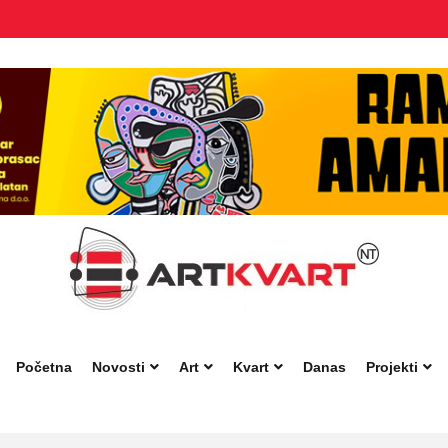
Početna
Novosti
Art
Kvart
Danas
Projekti