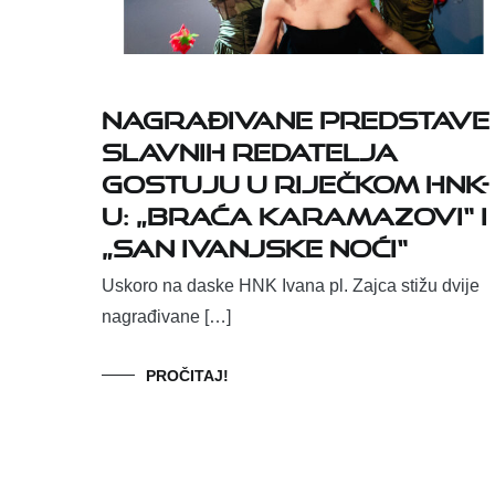
Nagrađivane predstave
slavnih redatelja
gostuju u riječkom HNK-
u: „Braća Karamazovi“ i
„San Ivanjske noći“
Uskoro na daske HNK Ivana pl. Zajca stižu dvije
nagrađivane […]
PROČITAJ!