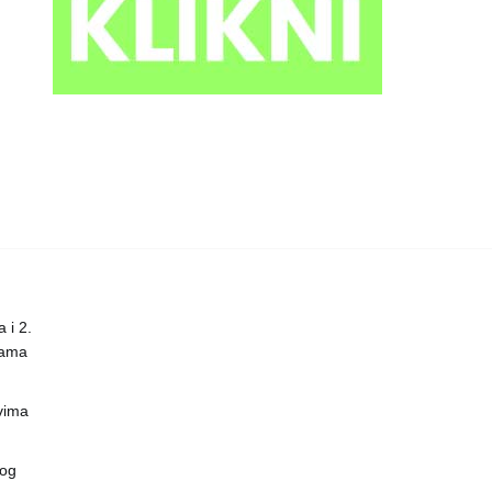
 i 2.
nama
vima
vog