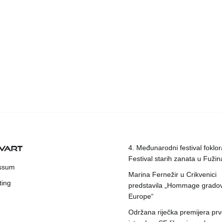
KVART
4. Međunarodni festival foklora
Festival starih zanata u Fuži
ssum
Marina Fernežir u Crikvenici
ting
predstavila „Hommage grado
Europe“
Održana riječka premijera pr