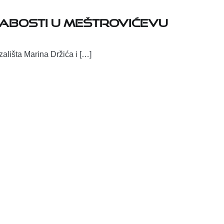
labosti u Meštrovićevu
ališta Marina Držića i […]