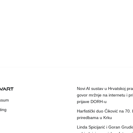
KVART
Novi AI sustav u Hrvatskoj prat
govor mržnje na internetu i pr
ssum
prijave DORH-u
ting
Harfistički duo Ćiković na 70.
priredbama u Krku
Linda Spicijarić i Goran Grudi