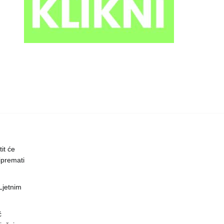
it će
ipremati
 Ljetnim
ć