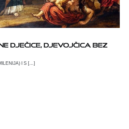
ine dječice, Djevojčica bez
LENIJA) I S […]