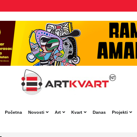
Početna
Novosti
Art
Kvart
Danas
Projekti