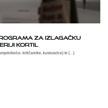
programa za izlagačku
eriji Kortil
mjetnike/ce, kritičare/ke, kustose/ice) te […]