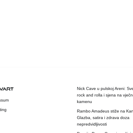
KVART
Nick Cave u pulskoj Areni: Sv
rock and rolla i sjena na vje
ssum
kamenu
ting
Rambo Amadeus stiže na Kant
Glazba, satira i zdrava doza
nepredvidljivosti