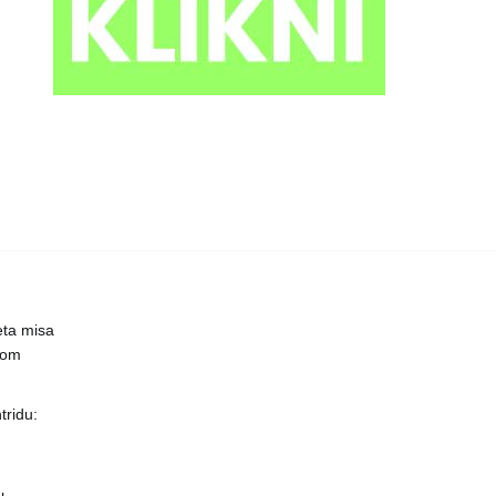
eta misa
čnom
ridu: