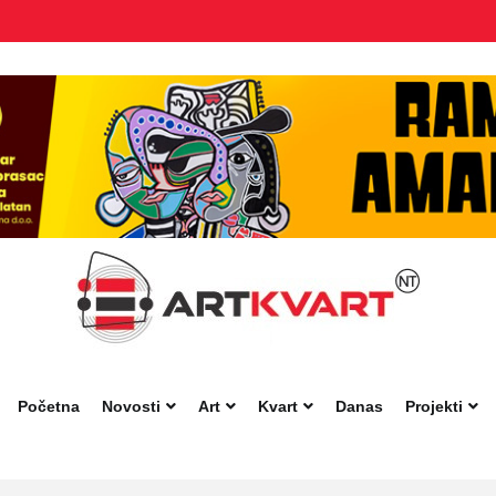
Početna
Novosti
Art
Kvart
Danas
Projekti