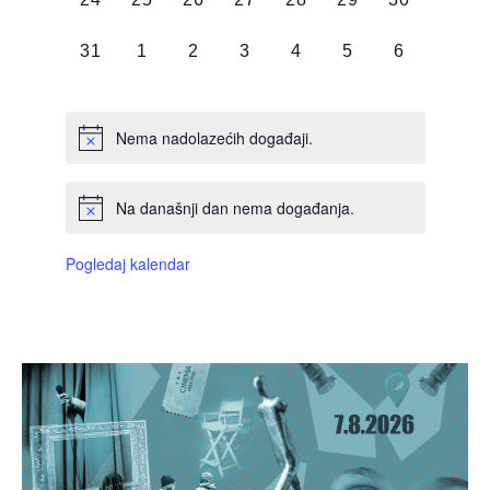
DOGAĐAJI,
DOGAĐAJI,
DOGAĐAJI,
DOGAĐAJI,
DOGAĐAJI,
DOGAĐAJI,
DOGAĐAJI
0
0
0
0
0
0
0
31
1
2
3
4
5
6
DOGAĐAJI,
DOGAĐAJI,
DOGAĐAJI,
DOGAĐAJI,
DOGAĐAJI,
DOGAĐAJI,
DOGAĐAJI
Nema nadolazećih događaji.
Na današnji dan nema događanja.
Pogledaj kalendar