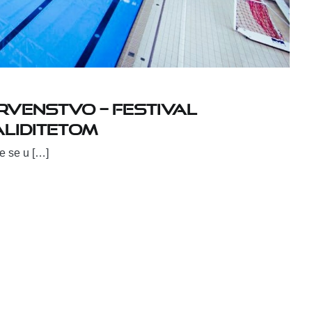
venstvo – Festival
aliditetom
će se u […]