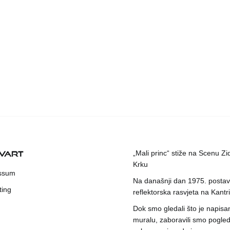
KVART
„Mali princ“ stiže na Scenu Zi
Krku
ssum
Na današnji dan 1975. postavl
ting
reflektorska rasvjeta na Kantri
Dok smo gledali što je napisa
muralu, zaboravili smo pogleda