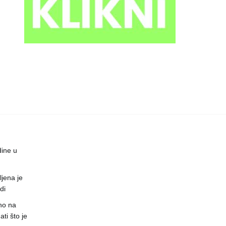
dine u
jena je
di
no na
ti što je