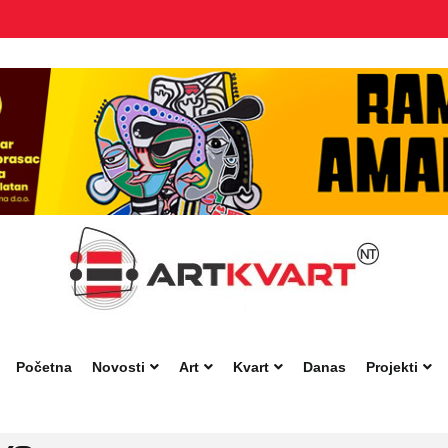
Početna
Novosti
Art
Kvart
Danas
Projekti