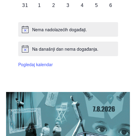
0
0
0
0
0
0
0
31
1
2
3
4
5
6
DOGAĐAJI,
DOGAĐAJI,
DOGAĐAJI,
DOGAĐAJI,
DOGAĐAJI,
DOGAĐAJI,
DOGAĐAJI
Nema nadolazećih događaji.
Na današnji dan nema događanja.
Pogledaj kalendar