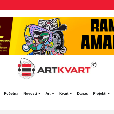
Početna
Novosti
Art
Kvart
Danas
Projekti