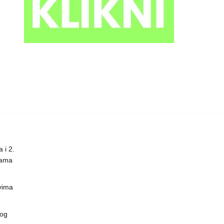
 i 2.
nama
vima
vog