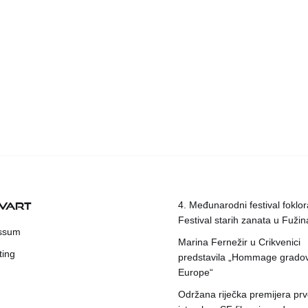
KVART
4. Međunarodni festival foklora
Festival starih zanata u Fuži
ssum
Marina Fernežir u Crikvenici
ting
predstavila „Hommage grado
Europe“
Održana riječka premijera pr