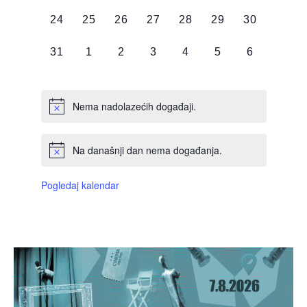
DOGAĐAJI,
DOGAĐAJI,
DOGAĐAJI,
DOGAĐAJI,
DOGAĐAJI,
DOGAĐAJI,
DOGAĐAJI
0
0
0
0
0
0
0
24
25
26
27
28
29
30
DOGAĐAJI,
DOGAĐAJI,
DOGAĐAJI,
DOGAĐAJI,
DOGAĐAJI,
DOGAĐAJI,
DOGAĐAJI
0
0
0
0
0
0
0
31
1
2
3
4
5
6
DOGAĐAJI,
DOGAĐAJI,
DOGAĐAJI,
DOGAĐAJI,
DOGAĐAJI,
DOGAĐAJI,
DOGAĐAJI
Nema nadolazećih događaji.
Na današnji dan nema događanja.
Pogledaj kalendar