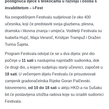
postignuća djece s teškoćama u razvoju i osoba s
invaliditetom – i-Fest
Na ovogodišnjem Festivalu sudjelovat će oko 400
učesnika, koji će predstaviti svoja glazbena, plesna,
dramska i likovna znanja i umijeća. Voditelji Festivala su
Isabella Hujić, Maja Veranič, Kristijan Trampuž i Dražen
Turina Šajeta.
Program Festivala odvijat će se u dva dijela: prvi dio
počinje u
11 sati
s nastupima najmlađih sudionika, dok
će drugi dio, u kojem sudjeluju stariji učesnici, započeti u
18 sati
. U večernjem dijelu Festivalu će prisustvovati
zamjenik gradonačelnika Rijeke Goran Palčevski.
Istovremeno,
od 10 do 18 sat
i u atriju HKD-a na Sušaku
bit će postavljena izložba radova koje su izradili sudionici
Festivala.