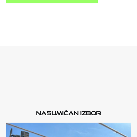
Nasumičan izbor