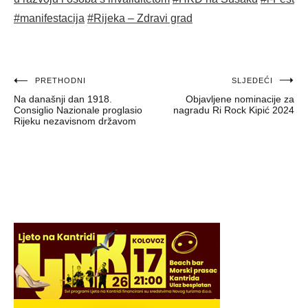
#manifestacija
#Rijeka – Zdravi grad
Navigacija
PRETHODNI
SLJEDEĆI
Na današnji dan 1918.
Objavljene nominacije za
objava
Consiglio Nazionale proglasio
nagradu Ri Rock Kipić 2024
Rijeku nezavisnom državom