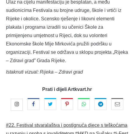
Ulaz na cijelu manifestaciju je besplatan, a među
sudionicima Festivala su brojne udruge, škole i vrtići iz
Rijeke i okolice. Scensko rješenje i likovni elementi
plakata i programa izradili su učenici Škole za
primijenjenu umjetnost u Rijeci, dok su volonteri
Ekonomske škole Mije Mirkovića pružili podršku u
organizaciji. Festival se održava u sklopu projekta „Rijeka
– Zdravi grad” Grada Rijeke.
Istaknuti vizual: Rijeka – Zdravi grad
Prati i dijeli Artkvart.hr
#22. Festival stvaralaštva i postignuća djece s teškoćama
u razvoju i osoba s invaliditetom
#HKD na Sušaku
#i-Fest