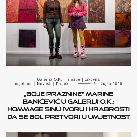
Galerija O.K.
|
Izložbe
|
Likovna
umjetnost
|
Novosti
|
Projekti
|
6. ožujka 2026.
„Boje praznine“ Marine
Banićević u Galeriji O.K.:
hommage sinu Ivoru i hrabrosti
da se bol pretvori u umjetnost