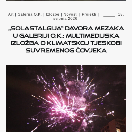
Art
|
Galerija O.K.
|
Izložbe
|
Novosti
|
Projekti
|
18.
svibnja 2026.
„Solastalgija“ Davora Mezaka
u Galeriji O.K.: Multimedijska
izložba o klimatskoj tjeskobi
suvremenog čovjeka