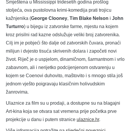
Smještena u Mississippi tridesetih godina prošlog
stoljeća, ova pustolovna krimi-komedija prati trojicu
kažnjenika (
George Clooney
,
Tim Blake Nelson
i
John
Turturro
) u bijegu iz zatvorske farme, mjestu na kojem
kroz prisilni rad kazne odslužuje veliki broj zatvorenika.
Cilj im je pobjeći što dalje od zatvorskih čuvara, pronaći
milijun i dvjesto tisuća skrivenih dolara i započeti novi
život. Riječ je o uspjelom, dinamičnom, šarmantnom i vrlo
zabavnom, ali i nerijetko podcijenjenom ostvarenju u
kojem se Coenovi duhovito, maštovito i s mnogo stila još
jednom vješto poigravaju klasičnim holivudskim
žanrovima.
Ulaznice za film su u prodaji, a dostupne su na blagajni
Art-kina koja se otvara sat vremena prije početka prve
projekcije u danu i putem stranice
ulaznice.hr
.
Više informacija potražite na
sljedećoj poveznici.