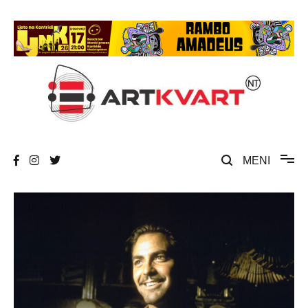
Skip
to
content
Umjetnost, kultura i društvena zbivanja
ArtKvart
MENI