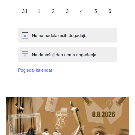
DOGAĐAJI,
DOGAĐAJI,
DOGAĐAJI,
DOGAĐAJI,
DOGAĐAJI,
DOGAĐAJI,
DOGAĐAJI
0
0
0
0
0
0
0
31
1
2
3
4
5
6
DOGAĐAJI,
DOGAĐAJI,
DOGAĐAJI,
DOGAĐAJI,
DOGAĐAJI,
DOGAĐAJI,
DOGAĐAJI
Nema nadolazećih događaji.
Na današnji dan nema događanja.
Pogledaj kalendar