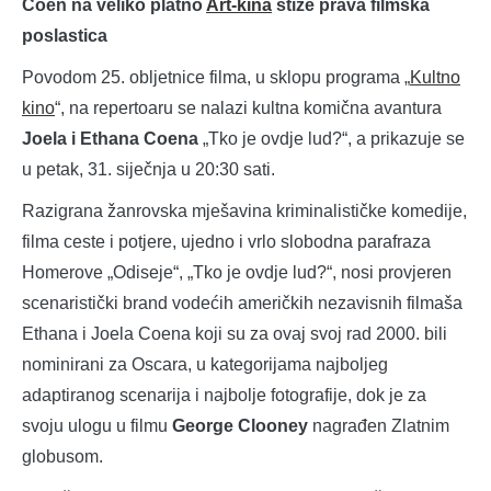
Coen na veliko platno
Art-kina
stiže prava filmska
poslastica
Povodom 25. obljetnice filma, u sklopu programa „
Kultno
kino
“, na repertoaru se nalazi kultna komična avantura
Joela i Ethana Coena
„Tko je ovdje lud?“, a prikazuje se
u petak, 31. siječnja u 20:30 sati.
Razigrana žanrovska mješavina kriminalističke komedije,
filma ceste i potjere, ujedno i vrlo slobodna parafraza
Homerove „Odiseje“, „Tko je ovdje lud?“, nosi provjeren
scenaristički brand vodećih američkih nezavisnih filmaša
Ethana i Joela Coena koji su za ovaj svoj rad 2000. bili
nominirani za Oscara, u kategorijama najboljeg
adaptiranog scenarija i najbolje fotografije, dok je za
svoju ulogu u filmu
George Clooney
nagrađen Zlatnim
globusom.