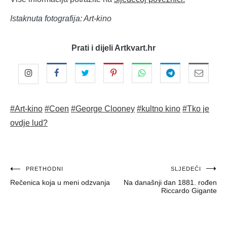
Istaknuta fotografija: Art-kino
Prati i dijeli Artkvart.hr
#Art-kino
#Coen
#George Clooney
#kultno kino
#Tko je
ovdje lud?
Navigacija
PRETHODNI
SLJEDEĆI
Rečenica koja u meni odzvanja
Na današnji dan 1881. rođen
objava
Riccardo Gigante