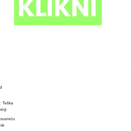
ed
a: Teška
tnji
 susreću
nik