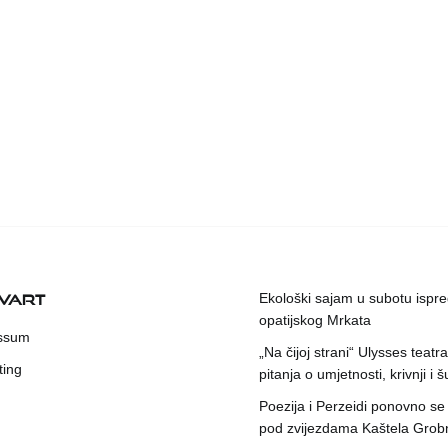
KVART
Ekološki sajam u subotu ispr
opatijskog Mrkata
ssum
„Na čijoj strani“ Ulysses teatr
ting
pitanja o umjetnosti, krivnji i šu
Poezija i Perzeidi ponovno se
pod zvijezdama Kaštela Grob