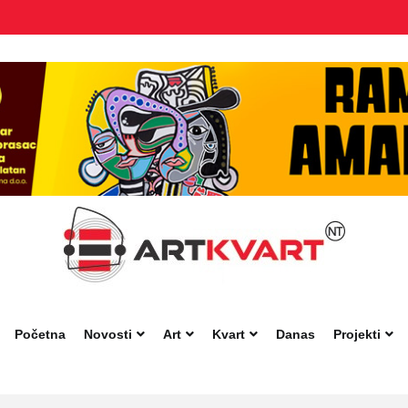
Početna
Novosti
Art
Kvart
Danas
Projekti