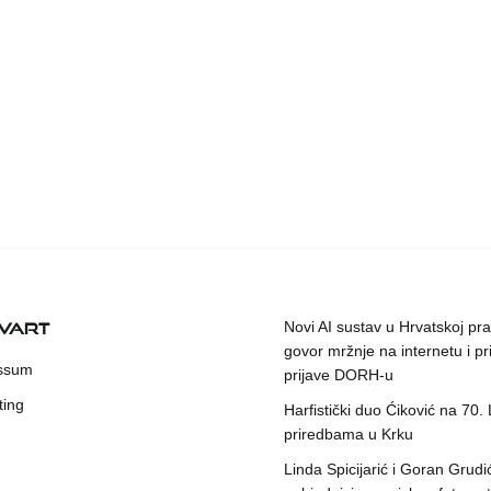
KVART
Novi AI sustav u Hrvatskoj prat
govor mržnje na internetu i pr
ssum
prijave DORH-u
ting
Harfistički duo Ćiković na 70.
priredbama u Krku
Linda Spicijarić i Goran Grudi