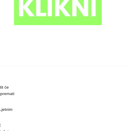
it će
ipremati
 Ljetnim
ć