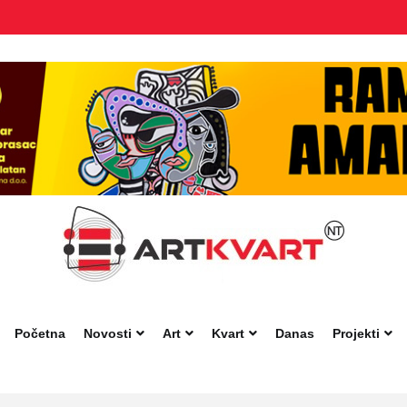
Početna
Novosti
Art
Kvart
Danas
Projekti