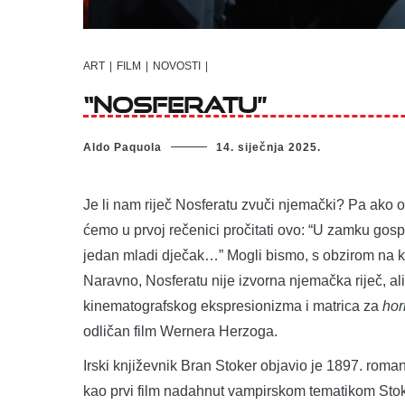
ART
|
FILM
|
NOVOSTI
|
“Nosferatu”
Aldo Paquola
14. siječnja 2025.
Je li nam riječ Nosferatu zvuči njemački? Pa ako 
ćemo u prvoj rečenici pročitati ovo: “U zamku gospo
jedan mladi dječak…” Mogli bismo, s obzirom na ka
Naravno, Nosferatu nije izvorna njemačka riječ, ali
kinematografskog ekspresionizma i matrica za
hor
odličan film Wernera Herzoga.
Irski književnik Bran Stoker objavio je 1897. roma
kao prvi film nadahnut vampirskom tematikom Stoke