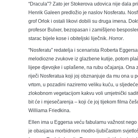
“Dracula”? Zato jer Stokerova udovica nije dala pr
Henrik Galeen predložio je naslov Nosferatu. Nosfe
grof Orlok i ostali likovi dobili su druga imena. Do
profesor Bulxer, bezopasan i zamišljeno besposle
starac bijele kose i obiteljski liječnik.
Horror
.
“Nosferatu” redatelja i scenarista Roberta Eggersa
melodiozne zvukove iz glazbene kutije, potom plač,
lijepe djevojke i uplašene, na rubu očajanja. Ona 
riječi Nosferatua koji joj obznanjuje da mu ona u p
vrtom, u pozadini naziremo veliku kuću, u sljedeć
zlokobnom vegetacijom kakvu voli umjetnički sadit
bit će i mjesečarenja – koji će joj tijekom filma č
Williama Friedkina.
Ellen ima u Eggersa veću fabularnu važnost nego
je obasjana morbidnom modro-ljubičastom svjetlošć