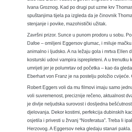
Ivana Groznog. Kad po drugi put uzme krv Thomasu,
spuštanjima tijela pa izgleda da je činovnik Thoma
stenjanje i povike, mazohistički užitak.
Završni prizor. Sunce u punom prodoru u sobu. Pok
Dafoe – omiljeni Eggersov glumac, i miluje mačku
animalno i ljudsko. A na ležaju gola i mrtva Ellen
kosturski udovi vampira isprepleteni. A u trenutku
umrijeti jer je polumrtav od početka – kao da gle
Eberhart von Franz je na postelju položio cvijeće. O
Robert Eggers voli da mu filmovi imaju samo jednu r
voli suvremenost, preciznije rečeno, aktualnost dv
je divlje neljudska surovost i dosljedna bešćutno
djelovanja. Dekor kostimi, perfekcija dubinskih ka
osjetila i privesti u žrvanj “Nosferatua”. Treba li 
Herzovog. A Eggersov neka gledaju stanari pakla.