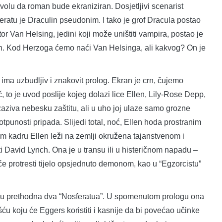
ivolu da roman bude ekraniziran. Dosjetljivi scenarist
ratu je Draculin pseudonim. I tako je grof Dracula postao
ktor Van Helsing, jedini koji može uništiti vampira, postao je
n. Kod Herzoga ćemo naći Van Helsinga, ali kakvog? On je
 ima uzbudljiv i znakovit prolog. Ekran je crn, čujemo
 to je uvod poslije kojeg dolazi lice Ellen, Lily-Rose Depp,
zaziva nebesku zaštitu, ali u uho joj ulaze samo grozne
otpunosti pripada. Slijedi total, noć, Ellen hoda prostranim
em kadru Ellen leži na zemlji okružena tajanstvenom i
i David Lynch. Ona je u transu ili u histeričnom napadu –
ešće protresti tijelo opsjednuto demonom, kao u “Egzorcistu”
 u prethodna dva “Nosferatua”. U spomenutom prologu ona
u koju će Eggers koristiti i kasnije da bi povećao učinke