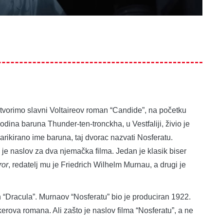
otvorimo slavni Voltaireov roman “Candide”, na početku
dina baruna Thunder-ten-tronckha, u Vestfaliji, živio je
rikirano ime baruna, taj dvorac nazvati Nosferatu.
 je naslov za dva njemačka filma. Jedan je klasik biser
ror
, redatelj mu je Friedrich Wilhelm Murnau, a drugi je
n “Dracula”. Murnaov “Nosferatu” bio je produciran 1922.
rova romana. Ali zašto je naslov filma “Nosferatu”, a ne