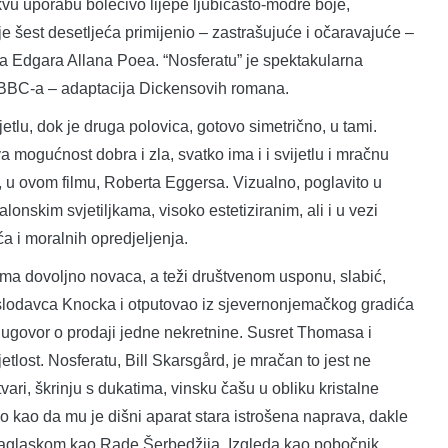
akvu uporabu bolećivo lijepe ljubičasto-modre boje,
e šest desetljeća primijenio – zastrašujuće i očaravajuće –
 Edgara Allana Poea. “Nosferatu” je spektakularna
m BBC-a – adaptacija Dickensovih romana.
jetlu, dok je druga polovica, gotovo simetrično, u tami.
 mogućnost dobra i zla, svatko ima i i svijetlu i mračnu
ip, u ovom filmu, Roberta Eggersa. Vizualno, poglavito u
onskim svjetiljkama, visoko estetiziranim, ali i u vezi
a i moralnih opredjeljenja.
ema dovoljno novaca, a teži društvenom usponu, slabić,
oslodavca Knocka i otputovao iz sjevernonjemačkog gradića
 ugovor o prodaji jedne nekretnine. Susret Thomasa i
tlost. Nosferatu, Bill Skarsgård, je mračan to jest ne
ari, škrinju s dukatima, vinsku čašu u obliku kristalne
no kao da mu je dišni aparat stara istrošena naprava, dakle
 naglaskom kao Rade Šerbedžija. Izgleda kao pobočnik