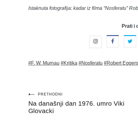
Istaknuta fotografija: kadar iz filma “Nosferatu” R
Prati i 
#F. W. Murnau
#Kritika
#Nosferatu
#Robert Egger
Navigacija
PRETHODNI
Na današnji dan 1976. umro Viki
objava
Glovacki