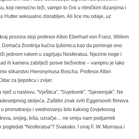
 koji nemoćno leži, vampir to čini u ritmičkim dizanjima i
s Hutter seksualno zlorabljen. Ali lice mu odaje, uz
raj prozora stoji profesor Albin Eberhart von Franz, Willem
. Domaća životinja kućna ljubimica kao da pomiruje ono
 drži jednom rukom u zagrljaju Nosferatua. Njezine noge i
 kad ih kamera zabilježi posve beživotne – vampiru je lako
damo slikarstvo Hieronymusa Boscha. Profesor Albin
dar za ljepoticu i zvijer.
iječ u naslovu. “Vještica”, “Svjetionik”, “Sjevernjak”. Ne
adesetprvog stoljeća. Zaštitni znak svih Eggersovih filmova
st u promatranju i vrednovanju bilo kakvog čovjekovog
drova, snijeg, kiša, ozračje… ne smiju nam podjarmiti
ipak pogledati “Nosferatua”? Svakako. I onaj F. W. Murnaua i