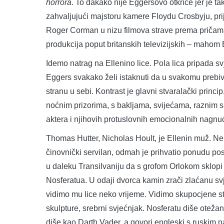
horrora
. To dakako nije Eggersovo otkriće jer je t
zahvaljujući majstoru kamere Floydu Crosbyju, prij
Roger Corman u nizu filmova strave prema pričama
produkcija poput britanskih televizijskih – maho
Idemo natrag na Ellenino lice. Pola lica pripada sv
Eggers svakako želi istaknuti da u svakomu prebiva
stranu u sebi. Kontrast je glavni stvaralački princ
noćnim prizorima, s bakljama, svijećama, raznim sal
aktera i njihovih protuslovnih emocionalnih nagnuć
Thomas Hutter, Nicholas Hoult, je Ellenin muž. N
činovnički servilan, odmah je prihvatio ponudu p
u daleku Transilvaniju da s grofom Orlokom sklopi
Nosferatua. U odaji dvorca kamin zrači zlaćanu svje
vidimo mu lice neko vrijeme. Vidimo skupocjene stv
skulpture, srebrni svjećnjak. Nosferatu diše oteža
diše kao Darth Vader, a govori engleski s ruskim