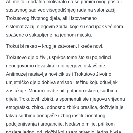
Ali me to i dodatno motiviralo da se primim ovog posla i
sustavnog sad već višegodišnjeg rada na valorizaciji
Trokutovog životnog djela, ali i istovremeno
sistematizaciji njegovih zbirki, koje su sad ipak većinom
spašene o sakupljene na jednom mjestu.
Trokut bi rekao – krug je zatvoren. I kreće novi.
Trokutovo djelo živi, usprkos tome što su pojedinci
neodgovorno devastirali dio njegove ostavštine.
Antimuzej nastavlja novi ciklus i Trokutovo životno
umjetničko djelo dobiva smisao i težinu koju oduvijek
zaslužuje. Moram i ovdje biti potpuno iskren, sudbina
dijela Trokutovih zbirki, a spomenuli ste njegovu vrijednu
etnografsku zbirku, odnosno zbirku preslica, doživjela je
takvu sudbinu ponajviše i zbog institucionalnog
podcjenjivanja i arogancije. Nedavno mi je, prilikom
posjete jednoj od izložbi koju sam priredio, jedna bivša