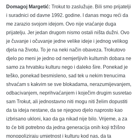
Domagoj Margetić:
Trokut to zaslužuje. Bili smo prijatelji
i suradnici od davne 1992. godine. I danas mogu reći da
me zarazio svojom idejom. Ovo nije vraćanje duga
prijatelju. Jer jedan drugom nismo ostali ništa dužni. Ovo
je čuvanje i očuvanje jedne velike ideje i jednog velikog
djela na životu. To je na neki način obaveza. Trokutovo
djelo po meni je jedno od nemjerljivih kulturnih dobara ne
samo za hrvatsku kulturu nego i daleko šire. Ponekad je
teško, ponekad besmisleno, sad tek u nekim trenucima
shvaćam s kakvim se sve blokadama, nerazumijevanjem,
odbacivanjem, neprihvaćanjem i koječim drugim susretao
sam Trokut, ali jednostavno niti mogu niti želim dopustiti
da ta ideja nestane, da se njegovo djelo naprosto kao
izbrisano ukloni, kao da ga nikad nije bilo. Vrijeme, a za
to će biti potrebno da jedna generacija onih koji tržišno
monopoliziraju umjetnost i kulturu kod nas, da ta