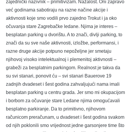
zajednički nazivnik – primitivizam. Nažalost. Oni zapravo
već godinama sabotiraju na razne načine akcije i
aktivnosti koje smo vodili prvo zajedno Trokut i ja oko
očuvanja stare Zagrebačke ledane. Njima je interes –
besplatan parking u dvorištu. A to znači, divlji parking, to
znači da su sve naše aktivnosti, izložbe, performansi, i
razne druge akcije potpuno nepoželjne jer smetaju
njihovoj visoko intelektualnoj i plemenitoj aktivnosti –
grabeži za besplatnim parkingom. Realnost je takva da
su svi stanari, ponovit ću – svi stanari Bauerove 19
zadnjih dvadeset i šest godina zahvaljujući nama imali
besplatan parking u centru grada. Jer smo mi okupacijom
i borbom za očuvanje stare Ledane njima omogućavali
besplatno parkiranje. Da to primitivno, njihovom
računicom preračunam, u dvadeset i šest godina svakom
od njih poklonili smo vrijednost jedne garsonjere time što