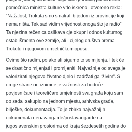
pomoćnica ministra kulture vrlo iskreno i otvoreno rekla:
“Nažalost, Trokuta smo smatrali bijedom iz provincije koji
nema ništa. Tek sad vidim vrijednost onoga što je radio”.
Ta njezina rečenica oslikava cjelokupni odnos kulturnog
establišmenta ove zemlje, ali i cijelog društva prema
Trokutu i njegovom umjetničkom opusu.
Ovime što radim, polako ali sigurno to se mijenja. I tek će
se drastično mijenjati i promijeniti. Najvažnije od svega je
valorizirati njegovo životno djelo i zadržati ga “živim”. S
druge strane od iznimne je važnosti za buduće
povjesničare i teoretičare umjetnosti sva građa koju sam
do sada sakupio na jednom mjestu, arhivska građa,
bilješke, dokumentacija. To je zbirka najvažnijih
dokumenata neoavangarde/postavangarde na
jugoslavenskim prostorima od kraja šezdesetih godina do