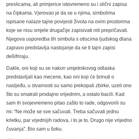
preslicama, ali primjerice istovremeno su i slični zapisa
na čipkama. Vjerovao je da se u njima, simbolima
ispisane nalaze tajne povijesti života na ovim prostorima
koje se nisu smjele drugačije zapisivati niti prepričavati.
Njegova usporedba tih simbola s otiscima ljudskog dlana
zapravo predstavlja nastojanje da se ti tajni zapisi
dešifriraju.
Dakle, oni koji su se nakon umjetnikovog odlaska
predstavljali kao mecene, kao oni koji će brinuti o
nasljeđu, u stvarnosti su samo prekopali zbirke, uzeli ono
što su smatrali prodajno vrijednim, a ostalo bacili. Kad
sam ih svojevremeno pitao zašto to rade, odgovorili su
mi: “Ne može se sve sačuvati. Treba sačuvati jednu
krletku, par vrjednijih radova, i to je to. Drugo nije vrijedno
čuvanja”. Bio sam u šoku.