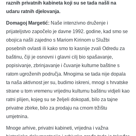
raznih privatnih kabineta koji su se tada našli na
udaru ratnih djelovanja.
Domagoj Margetić:
Naše intenzivno druženje i
prijateljstvo započelo je davne 1992. godine, kad smo se
obojica našli zajedno s Mariom Kirinom u Službi
posebnih ovlasti ili kako smo to kasnije zvali Odredu za
baštinu, čiji je osnovni i glavni cilj bio spašavanje,
popisivanje, zbrinjavanje i čuvanje kulturne baštine s
ratom ugroženih područja. Mnogima se tada nije dopala
ta naša aktivnost jer su, budimo iskreni, mnogi s hrvatske
strane u tom vremenu vrijednu kulturnu baštinu vidjeli kao
ratni plijen, kojeg su se željeli dokopati, bilo za tajne
privatne zbirke, bilo za prodaju na crnom tržištu
umjetnina.
Mnoge arhive, privatni kabineti, vrijedna i važna