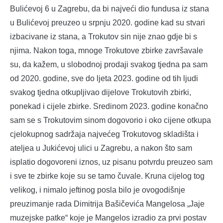
Bulićevoj 6 u Zagrebu, da bi najveći dio fundusa iz stana
u Bulićevoj preuzeo u srpnju 2020. godine kad su stvari
izbacivane iz stana, a Trokutov sin nije znao gdje bi s
njima. Nakon toga, mnoge Trokutove zbirke završavale
su, da kažem, u slobodnoj prodaji svakog tjedna pa sam
od 2020. godine, sve do ljeta 2023. godine od tih ljudi
svakog tjedna otkupljivao dijelove Trokutovih zbirki,
ponekad i cijele zbirke. Sredinom 2023. godine konačno
sam se s Trokutovim sinom dogovorio i oko cijene otkupa
cjelokupnog sadržaja najvećeg Trokutovog skladišta i
ateljea u Jukićevoj ulici u Zagrebu, a nakon što sam
isplatio dogovoreni iznos, uz pisanu potvrdu preuzeo sam
i sve te zbirke koje su se tamo čuvale. Kruna cijelog tog
velikog, i nimalo jeftinog posla bilo je ovogodišnje
preuzimanje rada Dimitrija Bašičevića Mangelosa „Jaje
muzejske patke“ koje je Mangelos izradio za prvi postav