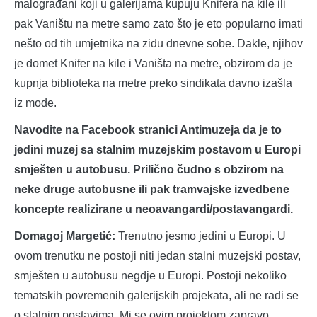
malograđani koji u galerijama kupuju Knifera na kile ili
pak Vaništu na metre samo zato što je eto popularno imati
nešto od tih umjetnika na zidu dnevne sobe. Dakle, njihov
je domet Knifer na kile i Vaništa na metre, obzirom da je
kupnja biblioteka na metre preko sindikata davno izašla
iz mode.
Navodite na Facebook stranici Antimuzeja da je to
jedini muzej sa stalnim muzejskim postavom u Europi
smješten u autobusu. Prilično čudno s obzirom na
neke druge autobusne ili pak tramvajske izvedbene
koncepte realizirane u neoavangardi/postavangardi.
Domagoj Margetić:
Trenutno jesmo jedini u Europi. U
ovom trenutku ne postoji niti jedan stalni muzejski postav,
smješten u autobusu negdje u Europi. Postoji nekoliko
tematskih povremenih galerijskih projekata, ali ne radi se
o stalnim postavima. Mi se ovim projektom zapravo