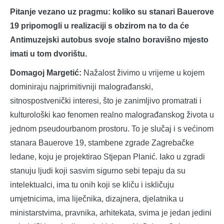
Pitanje vezano uz pragmu: koliko su stanari Bauerove
19 pripomogli u realizaciji s obzirom na to da će
Antimuzejski autobus svoje stalno boravišno mjesto
imati u tom dvorištu.
Domagoj Margetić:
Nažalost živimo u vrijeme u kojem
dominiraju najprimitivniji malograđanski,
sitnospostvenički interesi, što je zanimljivo promatrati i
kulturološki kao fenomen realno malograđanskog života u
jednom pseudourbanom prostoru. To je slučaj i s većinom
stanara Bauerove 19, stambene zgrade Zagrebačke
ledane, koju je projektirao Stjepan Planić. Iako u zgradi
stanuju ljudi koji sasvim sigurno sebi tepaju da su
intelektualci, ima tu onih koji se kliču i iskličuju
umjetnicima, ima liječnika, dizajnera, djelatnika u
ministarstvima, pravnika, arhitekata, svima je jedan jedini