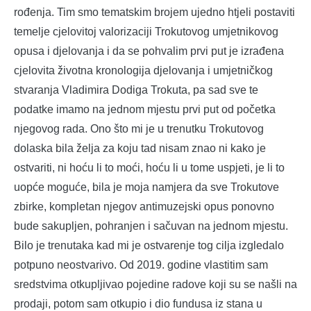
rođenja. Tim smo tematskim brojem ujedno htjeli postaviti
temelje cjelovitoj valorizaciji Trokutovog umjetnikovog
opusa i djelovanja i da se pohvalim prvi put je izrađena
cjelovita životna kronologija djelovanja i umjetničkog
stvaranja Vladimira Dodiga Trokuta, pa sad sve te
podatke imamo na jednom mjestu prvi put od početka
njegovog rada. Ono što mi je u trenutku Trokutovog
dolaska bila želja za koju tad nisam znao ni kako je
ostvariti, ni hoću li to moći, hoću li u tome uspjeti, je li to
uopće moguće, bila je moja namjera da sve Trokutove
zbirke, kompletan njegov antimuzejski opus ponovno
bude sakupljen, pohranjen i sačuvan na jednom mjestu.
Bilo je trenutaka kad mi je ostvarenje tog cilja izgledalo
potpuno neostvarivo. Od 2019. godine vlastitim sam
sredstvima otkupljivao pojedine radove koji su se našli na
prodaji, potom sam otkupio i dio fundusa iz stana u