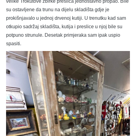
velike Trokutove zbirke preslica jednostavno propao. Bile
su ostavljene da trunu na dijelu skladišta gdje je
prokišnjavalo u jednoj drvenoj kutiji. U trenutku kad sam
otkupio sadržaj skladišta, kutija i preslice u njoj bile su
potpuno strunule. Desetak primjeraka sam ipak uspio
spasiti.