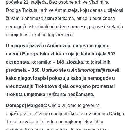
početka 21. stoljeća. Bez osobne arhive Vladimira
Dodiga Trokuta i arhive Antimuzeja, koju danas u cijelosti
čuvam u antimuzejskim zbirkama, bit će u budućnosti
nemoguće istraživati određene procese, pojave i kretanja
u umjetnosti i kulturi tog vremena.
U njegovoj izjavi o Antimuzeju na prvom mjestu
navodi Etnografsku zbirku koja je tada brojala 997
eksponata, keramike – 145 izložaka, te tekstilnih
predmeta – 350. Upravo ste u
Antimonografiji
naveli
kako njegovi zapisi pokazuju kako je nemoguće u
vrednovanju Trokutova djela odvojeno promatrati
Trokuta umjetnika i vištuna/ neošamana.
Domagoj Margetić
: Cijelo vrijeme to govorim i
objašnjavam. Životno i umjetničko djelo Vladimira Dodiga
Trokuta svakako je jedno od najkompleksnijih u
umjetnosti na ovim prostorima. Jer nemoguće je u