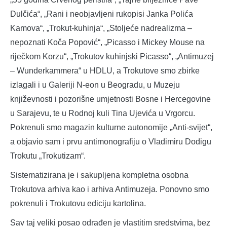
Dulčića“, „Rani i neobjavljeni rukopisi Janka Polića
Kamova“, „Trokut-kuhinja“, „Stoljeće nadrealizma –
nepoznati Koča Popović“, „Picasso i Mickey Mouse na
riječkom Korzu“, „Trokutov kuhinjski Picasso“, „Antimuzej
– Wunderkammera“ u HDLU, a Trokutove smo zbirke
izlagali i u Galeriji N-eon u Beogradu, u Muzeju
književnosti i pozorišne umjetnosti Bosne i Hercegovine
u Sarajevu, te u Rodnoj kuli Tina Ujevića u Vrgorcu.
Pokrenuli smo magazin kulturne autonomije „Anti-svijet“,
a objavio sam i prvu antimonografiju o Vladimiru Dodigu
Trokutu „Trokutizam“.
Sistematizirana je i sakupljena kompletna osobna
Trokutova arhiva kao i arhiva Antimuzeja. Ponovno smo
pokrenuli i Trokutovu ediciju kartolina.
Sav taj veliki posao odrađen je vlastitim sredstvima, bez