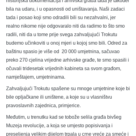
historijska dokumentacija i arhivska građa tada je također
bila na udaru, i u opasnosti od uništavanja. Naši zadaci
tada i posao koji smo odradili bili su nezahvalni, jer
realno nikome nije odgovaralo niti da radimo to što smo
radili, niti da u tome prije svega zahvaljujući Trokutu
budemo učinkoviti u onoj mjeri u kojoj smo bili. Odred za
baštinu spasio je više od 20 000 umjetnina, sačuvao
preko 270 cjelina vrijedne arhivske građe, te smo spasili i
očuvali tridesetak vrijednih kabineta sa svom građom,
namještajem, umjetninama.
Zahvaljujući Trokutu spašene su mnoge umjetnine koje bi
bile opljačkane ili uništene, a koje su u vlasništvu
pravoslavnih zajednica, primjerice.
Međutim, u trenutku kad se tobože selila građa bivšeg
Muzeja revolucije, a koja se umjesto popisivanja i
preseljenja velikim dijelom trpala u crne vreće za smeće i