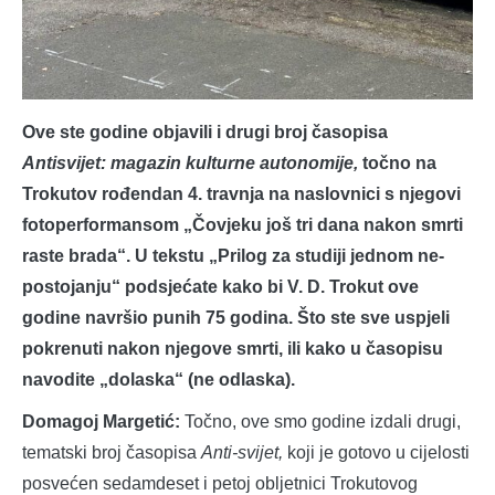
Ove ste godine objavili i drugi broj časopisa
Antisvijet: magazin kulturne autonomije,
točno na
Trokutov rođendan 4. travnja na naslovnici s njegovi
fotoperformansom „Čovjeku još tri dana nakon smrti
raste brada“. U tekstu „Prilog za studiji jednom ne-
postojanju“ podsjećate kako bi V. D. Trokut ove
godine navršio punih 75 godina. Što ste sve uspjeli
pokrenuti nakon njegove smrti, ili kako u časopisu
navodite „dolaska“ (ne odlaska).
Domagoj Margetić:
Točno, ove smo godine izdali drugi,
tematski broj časopisa
Anti-svijet,
koji je gotovo u cijelosti
posvećen sedamdeset i petoj obljetnici Trokutovog