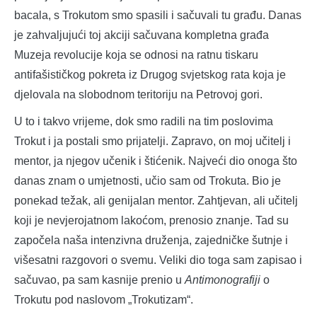
bacala, s Trokutom smo spasili i sačuvali tu građu. Danas
je zahvaljujući toj akciji sačuvana kompletna građa
Muzeja revolucije koja se odnosi na ratnu tiskaru
antifašističkog pokreta iz Drugog svjetskog rata koja je
djelovala na slobodnom teritoriju na Petrovoj gori.
U to i takvo vrijeme, dok smo radili na tim poslovima
Trokut i ja postali smo prijatelji. Zapravo, on moj učitelj i
mentor, ja njegov učenik i štićenik. Najveći dio onoga što
danas znam o umjetnosti, učio sam od Trokuta. Bio je
ponekad težak, ali genijalan mentor. Zahtjevan, ali učitelj
koji je nevjerojatnom lakoćom, prenosio znanje. Tad su
započela naša intenzivna druženja, zajedničke šutnje i
višesatni razgovori o svemu. Veliki dio toga sam zapisao i
sačuvao, pa sam kasnije prenio u
Antimonografiji
o
Trokutu pod naslovom „Trokutizam“.