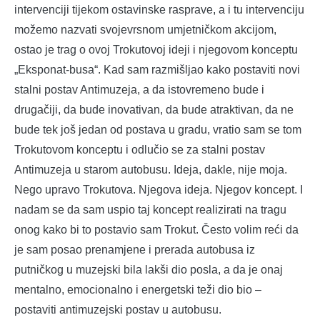
intervenciji tijekom ostavinske rasprave, a i tu intervenciju
možemo nazvati svojevrsnom umjetničkom akcijom,
ostao je trag o ovoj Trokutovoj ideji i njegovom konceptu
„Eksponat-busa“. Kad sam razmišljao kako postaviti novi
stalni postav Antimuzeja, a da istovremeno bude i
drugačiji, da bude inovativan, da bude atraktivan, da ne
bude tek još jedan od postava u gradu, vratio sam se tom
Trokutovom konceptu i odlučio se za stalni postav
Antimuzeja u starom autobusu. Ideja, dakle, nije moja.
Nego upravo Trokutova. Njegova ideja. Njegov koncept. I
nadam se da sam uspio taj koncept realizirati na tragu
onog kako bi to postavio sam Trokut. Često volim reći da
je sam posao prenamjene i prerada autobusa iz
putničkog u muzejski bila lakši dio posla, a da je onaj
mentalno, emocionalno i energetski teži dio bio –
postaviti antimuzejski postav u autobusu.