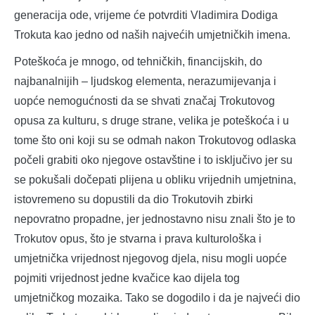
generacija ode, vrijeme će potvrditi Vladimira Dodiga
Trokuta kao jedno od naših najvećih umjetničkih imena.
Poteškoća je mnogo, od tehničkih, financijskih, do
najbanalnijih – ljudskog elementa, nerazumijevanja i
uopće nemogućnosti da se shvati značaj Trokutovog
opusa za kulturu, s druge strane, velika je poteškoća i u
tome što oni koji su se odmah nakon Trokutovog odlaska
počeli grabiti oko njegove ostavštine i to isključivo jer su
se pokušali dočepati plijena u obliku vrijednih umjetnina,
istovremeno su dopustili da dio Trokutovih zbirki
nepovratno propadne, jer jednostavno nisu znali što je to
Trokutov opus, što je stvarna i prava kulturološka i
umjetnička vrijednost njegovog djela, nisu mogli uopće
pojmiti vrijednost jedne kvačice kao dijela tog
umjetničkog mozaika. Tako se dogodilo i da je najveći dio