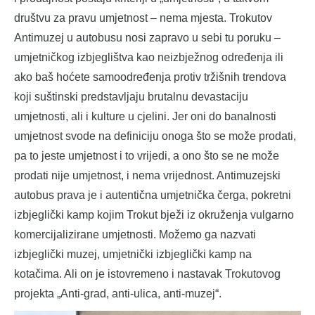
društvu za pravu umjetnost – nema mjesta. Trokutov
Antimuzej u autobusu nosi zapravo u sebi tu poruku –
umjetničkog izbjeglištva kao neizbježnog određenja ili
ako baš hoćete samoodređenja protiv tržišnih trendova
koji suštinski predstavljaju brutalnu devastaciju
umjetnosti, ali i kulture u cjelini. Jer oni do banalnosti
umjetnost svode na definiciju onoga što se može prodati,
pa to jeste umjetnost i to vrijedi, a ono što se ne može
prodati nije umjetnost, i nema vrijednost. Antimuzejski
autobus prava je i autentična umjetnička čerga, pokretni
izbjeglički kamp kojim Trokut bježi iz okruženja vulgarno
komercijalizirane umjetnosti. Možemo ga nazvati
izbjeglički muzej, umjetnički izbjeglički kamp na
kotačima. Ali on je istovremeno i nastavak Trokutovog
projekta „Anti-grad, anti-ulica, anti-muzej“.