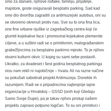
smo za stanare, njihove rođake, familiju, prijatelje,
majstore, goste osiguravali besplatni parking. Sad kad
smo dio dvorišta zagradili za antimuzejski autobus, oni su
se otvoreno okrenuli protiv nas. Sve su to ona fina lica,
one fine urbane njuške iz zagrebačkog centra koji će
glumiti kojekakve face i promovirat kojekakve plemenite
ciljeve, a u suštini radi se o primitivnim, malograđanskim
grabežljivcima za besplatno parkirno mjesto. To je njihov
stvarni kulturni okvir. U kojeg su sami sebe postavili.
Ukratko, za dvadeset i šest godina besplatnog parkinga
nisu nam rekli ni najobičnije – hvala. Ali na razne načine
su pokušali sabotirati projekt Antimuzeja. Donekle ih
razumijem. Radi se o pripadnicima najbrojnije tajne
organizacije u Hrvatskoj – GSSD (onih koji Gledaju
Samo Svoje Dupe), pa je takav njihov pristup našem
projektu zapravo potpuno logičan. To su oni primitivci i