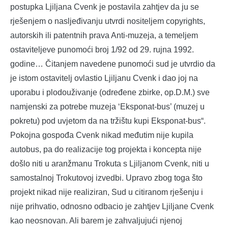
postupka Ljiljana Cvenk je postavila zahtjev da ju se
rješenjem o nasljeđivanju utvrdi nositeljem copyrights,
autorskih ili patentnih prava Anti-muzeja, a temeljem
ostaviteljeve punomoći broj 1/92 od 29. rujna 1992.
godine… Čitanjem navedene punomoći sud je utvrdio da
je istom ostavitelj ovlastio Ljiljanu Cvenk i dao joj na
uporabu i plodouživanje (određene zbirke, op.D.M.) sve
namjenski za potrebe muzeja ‘Eksponat-bus’ (muzej u
pokretu) pod uvjetom da na tržištu kupi Eksponat-bus“.
Pokojna gospođa Cvenk nikad međutim nije kupila
autobus, pa do realizacije tog projekta i koncepta nije
došlo niti u aranžmanu Trokuta s Ljiljanom Cvenk, niti u
samostalnoj Trokutovoj izvedbi. Upravo zbog toga što
projekt nikad nije realiziran, Sud u citiranom rješenju i
nije prihvatio, odnosno odbacio je zahtjev Ljiljane Cvenk
kao neosnovan. Ali barem je zahvaljujući njenoj