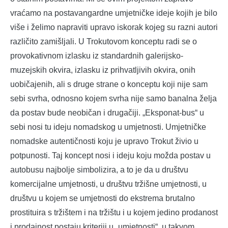
vraćamo na postavangardne umjetničke ideje kojih je bilo
više i želimo napraviti upravo iskorak kojeg su razni autori
različito zamišljali. U Trokutovom konceptu radi se o
provokativnom izlasku iz standardnih galerijsko-
muzejskih okvira, izlasku iz prihvatljivih okvira, onih
uobičajenih, ali s druge strane o konceptu koji nije sam
sebi svrha, odnosno kojem svrha nije samo banalna želja
da postav bude neobičan i drugačiji. „Eksponat-bus“ u
sebi nosi tu ideju nomadskog u umjetnosti. Umjetničke
nomadske autentičnosti koju je upravo Trokut živio u
potpunosti. Taj koncept nosi i ideju koju možda postav u
autobusu najbolje simbolizira, a to je da u društvu
komercijalne umjetnosti, u društvu tržišne umjetnosti, u
društvu u kojem se umjetnosti do ekstrema brutalno
prostituira s tržištem i na tržištu i u kojem jedino prodanost
i prodajnost postaju kriteriji u „umjetnosti“, u takvom