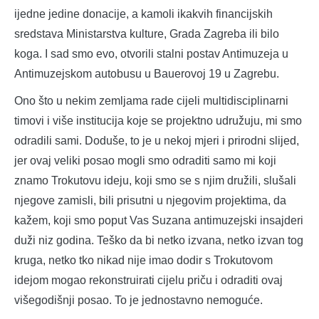
ijedne jedine donacije, a kamoli ikakvih financijskih
sredstava Ministarstva kulture, Grada Zagreba ili bilo
koga. I sad smo evo, otvorili stalni postav Antimuzeja u
Antimuzejskom autobusu u Bauerovoj 19 u Zagrebu.
Ono što u nekim zemljama rade cijeli multidisciplinarni
timovi i više institucija koje se projektno udružuju, mi smo
odradili sami. Doduše, to je u nekoj mjeri i prirodni slijed,
jer ovaj veliki posao mogli smo odraditi samo mi koji
znamo Trokutovu ideju, koji smo se s njim družili, slušali
njegove zamisli, bili prisutni u njegovim projektima, da
kažem, koji smo poput Vas Suzana antimuzejski insajderi
duži niz godina. Teško da bi netko izvana, netko izvan tog
kruga, netko tko nikad nije imao dodir s Trokutovom
idejom mogao rekonstruirati cijelu priču i odraditi ovaj
višegodišnji posao. To je jednostavno nemoguće.