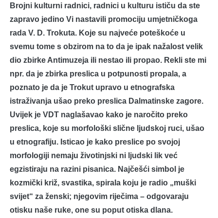
Brojni kulturni radnici, radnici u kulturu ističu da ste
zapravo jedino Vi nastavili promociju umjetničkoga
rada V. D. Trokuta. Koje su najveće poteškoće u
svemu tome s obzirom na to da je ipak nažalost velik
dio zbirke Antimuzeja ili nestao ili propao. Rekli ste mi
npr. da je zbirka preslica u potpunosti propala, a
poznato je da je Trokut upravo u etnografska
istraživanja ušao preko preslica Dalmatinske zagore.
Uvijek je VDT naglašavao kako je naročito preko
preslica, koje su morfološki slične ljudskoj ruci, ušao
u etnografiju
.
Isticao je kako preslice po svojoj
morfologiji nemaju životinjski ni ljudski lik već
egzistiraju na razini pisanica. Najčešći simbol je
kozmički križ, svastika, spirala koju je radio „muški
svijet“ za ženski; njegovim riječima – odgovaraju
otisku naše ruke, one su poput otiska dlana.