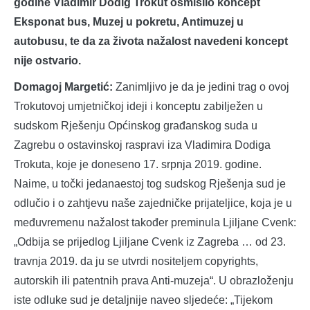
godine Vladimir Dodig Trokut osmislio koncept
Eksponat bus, Muzej u pokretu, Antimuzej u
autobusu, te da za života nažalost navedeni koncept
nije ostvario.
Domagoj Margetić:
Zanimljivo je da je jedini trag o ovoj
Trokutovoj umjetničkoj ideji i konceptu zabilježen u
sudskom Rješenju Općinskog građanskog suda u
Zagrebu o ostavinskoj raspravi iza Vladimira Dodiga
Trokuta, koje je doneseno 17. srpnja 2019. godine.
Naime, u točki jedanaestoj tog sudskog Rješenja sud je
odlučio i o zahtjevu naše zajedničke prijateljice, koja je u
međuvremenu nažalost također preminula Ljiljane Cvenk:
„Odbija se prijedlog Ljiljane Cvenk iz Zagreba … od 23.
travnja 2019. da ju se utvrdi nositeljem copyrights,
autorskih ili patentnih prava Anti-muzeja“. U obrazloženju
iste odluke sud je detaljnije naveo sljedeće: „Tijekom