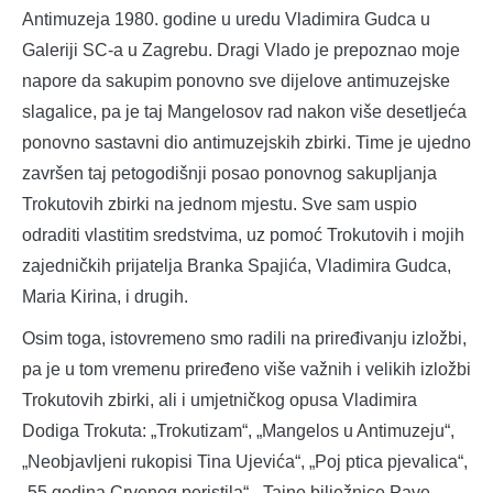
Antimuzeja 1980. godine u uredu Vladimira Gudca u
Galeriji SC-a u Zagrebu. Dragi Vlado je prepoznao moje
napore da sakupim ponovno sve dijelove antimuzejske
slagalice, pa je taj Mangelosov rad nakon više desetljeća
ponovno sastavni dio antimuzejskih zbirki. Time je ujedno
završen taj petogodišnji posao ponovnog sakupljanja
Trokutovih zbirki na jednom mjestu. Sve sam uspio
odraditi vlastitim sredstvima, uz pomoć Trokutovih i mojih
zajedničkih prijatelja Branka Spajića, Vladimira Gudca,
Maria Kirina, i drugih.
Osim toga, istovremeno smo radili na priređivanju izložbi,
pa je u tom vremenu priređeno više važnih i velikih izložbi
Trokutovih zbirki, ali i umjetničkog opusa Vladimira
Dodiga Trokuta: „Trokutizam“, „Mangelos u Antimuzeju“,
„Neobjavljeni rukopisi Tina Ujevića“, „Poj ptica pjevalica“,
„55 godina Crvenog peristila“, „Tajne bilježnice Pave