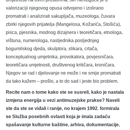
valorizaciji njegovog opusa odvojeno i izolirano
promatrati i analizirati sakupljača, muzeologa, čuvara
zbirki njegovih prijatelja (Mangelosa, Kožarića, Stošića),
pisca, pjesnika, modnog dizajnera i teoretičara, etnologa,
vištuna, numerologa, nasljednika posljednjeg
bogumilskog djeda, skulptora, slikara, crtača,
konceptualnog umjetnika, provokatora, povjesničara,
teoretičara umjetnosti, društvenog kritičara, kroničara.
Njegov se rad i djelovanje ne može i ne smije promatrati
da tako kažem – prošlo, a to do sad i jeste bio problem.
Recite nam o tome kako ste se susreli, kako je nastala
izmjena energija u vezi antimuzejske prakse?
Naveli
ste da ste se viđali i ranije, no krajem 1992. formirala
se Služba posebnih ovlasti koja je imala zadaću
spašavanje kulturne baštine, arhiva, dokumentacije,