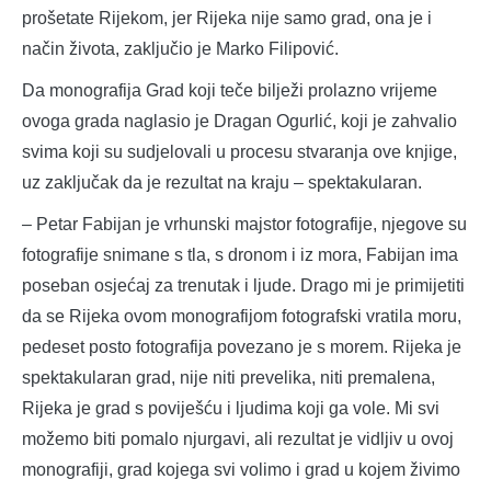
prošetate Rijekom, jer Rijeka nije samo grad, ona je i
način života, zaključio je Marko Filipović.
Da monografija Grad koji teče bilježi prolazno vrijeme
ovoga grada naglasio je Dragan Ogurlić, koji je zahvalio
svima koji su sudjelovali u procesu stvaranja ove knjige,
uz zaključak da je rezultat na kraju – spektakularan.
– Petar Fabijan je vrhunski majstor fotografije, njegove su
fotografije snimane s tla, s dronom i iz mora, Fabijan ima
poseban osjećaj za trenutak i ljude. Drago mi je primijetiti
da se Rijeka ovom monografijom fotografski vratila moru,
pedeset posto fotografija povezano je s morem. Rijeka je
spektakularan grad, nije niti prevelika, niti premalena,
Rijeka je grad s poviješću i ljudima koji ga vole. Mi svi
možemo biti pomalo njurgavi, ali rezultat je vidljiv u ovoj
monografiji, grad kojega svi volimo i grad u kojem živimo