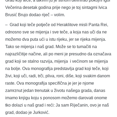
Grad koji teče, a takvim ju je stihom definirao pokojni Igor
Večerina desetak godina prije nego je toj sintagmi Ivica
Brusić Brujo dodao riječ – volim.
– Grad koji teče potječe od Heraklitove misli Panta Rei,
odnosno sve se mijenja i sve teče, a koja nas uči da ne
možemo dva puta ući u istu rijeku, jer se rijeka mijenja.
Tako se mijenja i naš grad. Može se to tumačiti na
najrazličitije načine, ali po meni je presudno da označava
grad koji se stalno razvija, mijenja i većinom se mijenja
na bolje. Ova monografija predstavlja grad koji teče, koji
živi, koji uči, radi, trči, pliva, roni, diše, koji svakim danom
raste. Ova monografija specifična je jer je njome
zamrznut jedan trenutak u životu našega grada, danas
imamo knjigu koju s ponosom možemo darovati onome
tko dolazi u naš grad i reći: Ja sam Riječanin, ovo je naš
grad, dodao je Jurković.