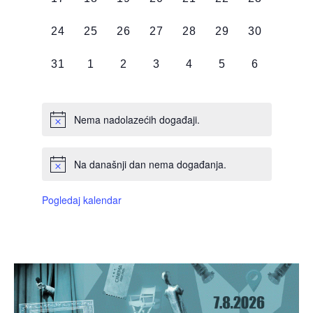
DOGAĐAJI,
DOGAĐAJI,
DOGAĐAJI,
DOGAĐAJI,
DOGAĐAJI,
DOGAĐAJI,
DOGAĐAJI
0
0
0
0
0
0
0
24
25
26
27
28
29
30
DOGAĐAJI,
DOGAĐAJI,
DOGAĐAJI,
DOGAĐAJI,
DOGAĐAJI,
DOGAĐAJI,
DOGAĐAJI
0
0
0
0
0
0
0
31
1
2
3
4
5
6
DOGAĐAJI,
DOGAĐAJI,
DOGAĐAJI,
DOGAĐAJI,
DOGAĐAJI,
DOGAĐAJI,
DOGAĐAJI
Nema nadolazećih događaji.
Na današnji dan nema događanja.
Pogledaj kalendar