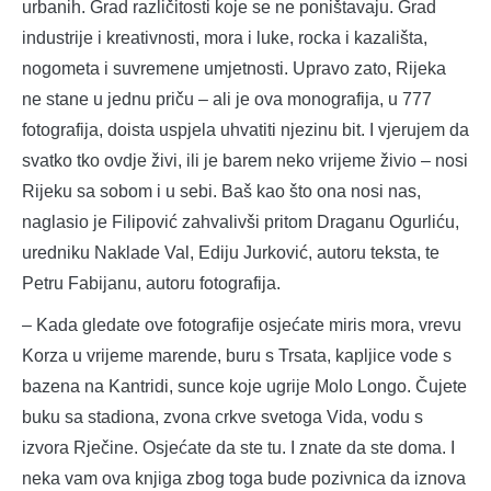
urbanih. Grad različitosti koje se ne poništavaju. Grad
industrije i kreativnosti, mora i luke, rocka i kazališta,
nogometa i suvremene umjetnosti. Upravo zato, Rijeka
ne stane u jednu priču – ali je ova monografija, u 777
fotografija, doista uspjela uhvatiti njezinu bit. I vjerujem da
svatko tko ovdje živi, ili je barem neko vrijeme živio – nosi
Rijeku sa sobom i u sebi. Baš kao što ona nosi nas,
naglasio je Filipović zahvalivši pritom Draganu Ogurliću,
uredniku Naklade Val, Ediju Jurković, autoru teksta, te
Petru Fabijanu, autoru fotografija.
– Kada gledate ove fotografije osjećate miris mora, vrevu
Korza u vrijeme marende, buru s Trsata, kapljice vode s
bazena na Kantridi, sunce koje ugrije Molo Longo. Čujete
buku sa stadiona, zvona crkve svetoga Vida, vodu s
izvora Rječine. Osjećate da ste tu. I znate da ste doma. I
neka vam ova knjiga zbog toga bude pozivnica da iznova