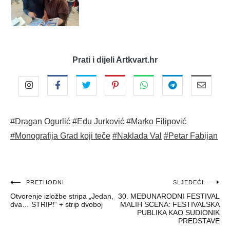
Prati i dijeli Artkvart.hr
#Dragan Ogurlić
#Edu Jurković
#Marko Filipović
#Monografija Grad koji teče
#Naklada Val
#Petar Fabijan
Navigacija
PRETHODNI
SLJEDEĆI
Otvorenje izložbe stripa „Jedan,
30. MEĐUNARODNI FESTIVAL
objava
dva… STRIP!“ + strip dvoboj
MALIH SCENA: FESTIVALSKA
PUBLIKA KAO SUDIONIK
PREDSTAVE