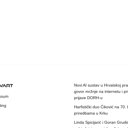
KVART
Novi AI sustav u Hrvatskoj prat
govor mržnje na internetu i pr
ssum
prijave DORH-u
ting
Harfistički duo Ćiković na 70.
priredbama u Krku
Linda Spicijarić i Goran Grudi