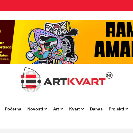
Početna
Novosti
Art
Kvart
Danas
Projekti