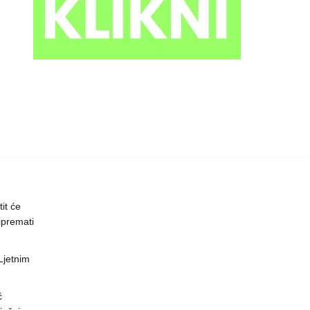
it će
ipremati
 Ljetnim
ć