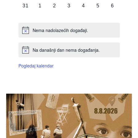
0
0
0
0
0
0
0
31
1
2
3
4
5
6
DOGAĐAJI,
DOGAĐAJI,
DOGAĐAJI,
DOGAĐAJI,
DOGAĐAJI,
DOGAĐAJI,
DOGAĐAJI
Nema nadolazećih događaji.
Na današnji dan nema događanja.
Pogledaj kalendar