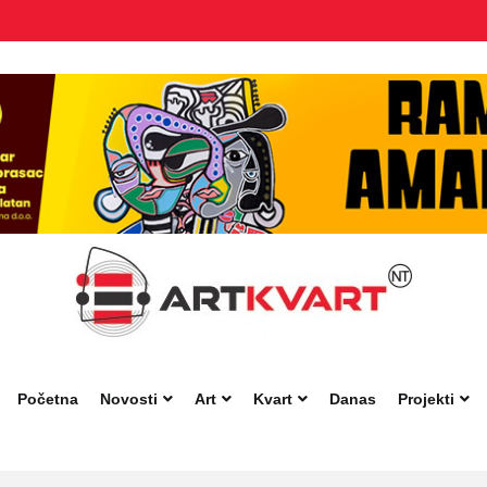
Početna
Novosti
Art
Kvart
Danas
Projekti