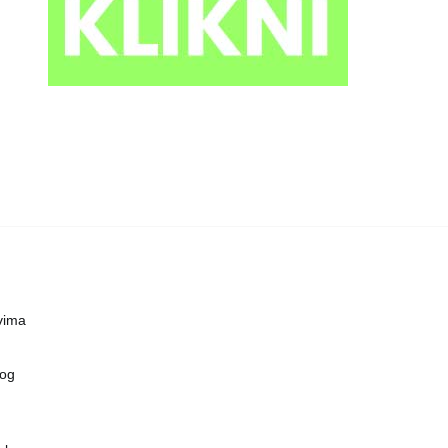
vima
vog