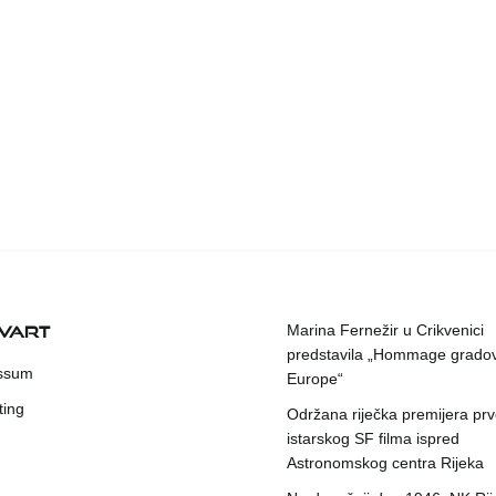
KVART
Marina Fernežir u Crikvenici
predstavila „Hommage grado
ssum
Europe“
ting
Održana riječka premijera pr
istarskog SF filma ispred
Astronomskog centra Rijeka