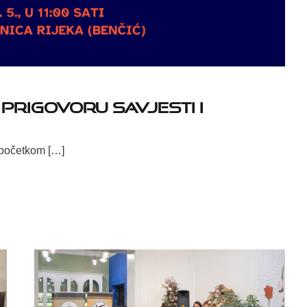
 prigovoru savjesti i
s početkom […]