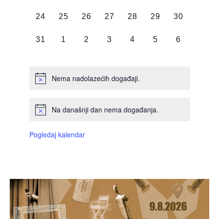
DOGAĐAJI,
DOGAĐAJI,
DOGAĐAJI,
DOGAĐAJI,
DOGAĐAJI,
DOGAĐAJI,
DOGAĐAJI
0
0
0
0
0
0
0
24
25
26
27
28
29
30
DOGAĐAJI,
DOGAĐAJI,
DOGAĐAJI,
DOGAĐAJI,
DOGAĐAJI,
DOGAĐAJI,
DOGAĐAJI
0
0
0
0
0
0
0
31
1
2
3
4
5
6
DOGAĐAJI,
DOGAĐAJI,
DOGAĐAJI,
DOGAĐAJI,
DOGAĐAJI,
DOGAĐAJI,
DOGAĐAJI
Nema nadolazećih događaji.
Na današnji dan nema događanja.
Pogledaj kalendar