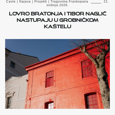
Čavle
|
Najava
|
Projekti
|
Tragovima Frankopana
21.
svibnja 2026.
Lovro Bratonja i Tibor Naglić
nastupaju u grobničkom
Kaštelu