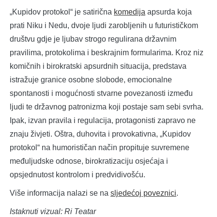
„Kupidov protokol“ je satirična
komedija
apsurda koja
prati Niku i Nedu, dvoje ljudi zarobljenih u futurističkom
društvu gdje je ljubav strogo regulirana državnim
pravilima, protokolima i beskrajnim formularima. Kroz niz
komičnih i birokratski apsurdnih situacija, predstava
istražuje granice osobne slobode, emocionalne
spontanosti i mogućnosti stvarne povezanosti između
ljudi te državnog patronizma koji postaje sam sebi svrha.
Ipak, izvan pravila i regulacija, protagonisti zapravo ne
znaju živjeti. Oštra, duhovita i provokativna, „Kupidov
protokol“ na humorističan način propituje suvremene
međuljudske odnose, birokratizaciju osjećaja i
opsjednutost kontrolom i predvidivošću.
Više informacija nalazi se na
sljedećoj poveznici
.
Istaknuti vizual: Ri Teatar