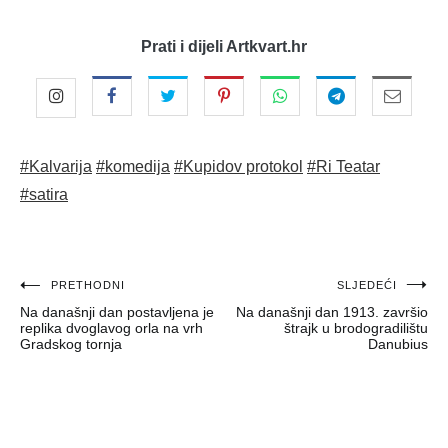
Prati i dijeli Artkvart.hr
#Kalvarija
#komedija
#Kupidov protokol
#Ri Teatar
#satira
Navigacija
PRETHODNI
SLJEDEĆI
Na današnji dan postavljena je
Na današnji dan 1913. završio
objava
replika dvoglavog orla na vrh
štrajk u brodogradilištu
Gradskog tornja
Danubius