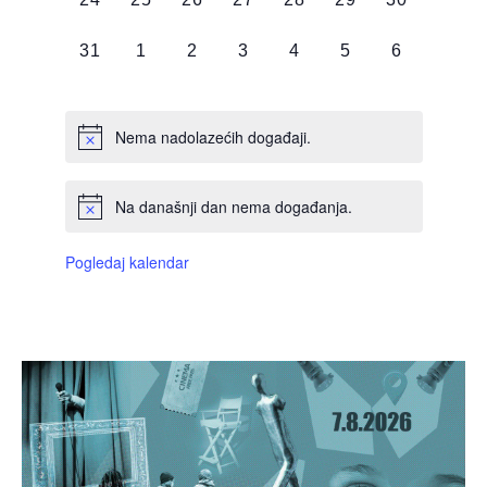
DOGAĐAJI,
DOGAĐAJI,
DOGAĐAJI,
DOGAĐAJI,
DOGAĐAJI,
DOGAĐAJI,
DOGAĐAJI
0
0
0
0
0
0
0
31
1
2
3
4
5
6
DOGAĐAJI,
DOGAĐAJI,
DOGAĐAJI,
DOGAĐAJI,
DOGAĐAJI,
DOGAĐAJI,
DOGAĐAJI
Nema nadolazećih događaji.
Na današnji dan nema događanja.
Pogledaj kalendar