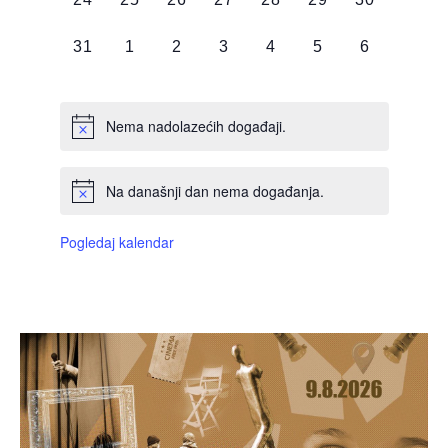
DOGAĐAJI,
DOGAĐAJI,
DOGAĐAJI,
DOGAĐAJI,
DOGAĐAJI,
DOGAĐAJI,
DOGAĐAJI
0
0
0
0
0
0
0
31
1
2
3
4
5
6
DOGAĐAJI,
DOGAĐAJI,
DOGAĐAJI,
DOGAĐAJI,
DOGAĐAJI,
DOGAĐAJI,
DOGAĐAJI
Nema nadolazećih događaji.
Na današnji dan nema događanja.
Pogledaj kalendar