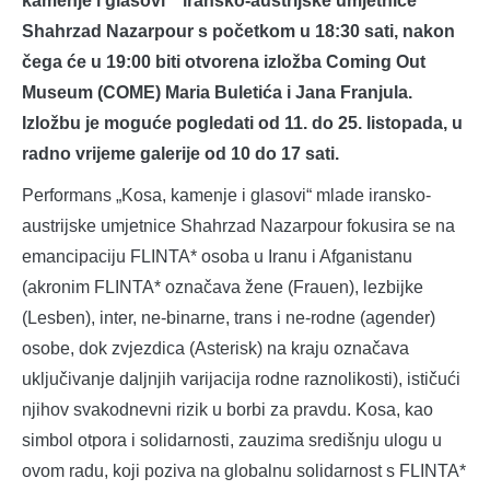
kamenje i glasovi“ iransko-austrijske umjetnice
Shahrzad Nazarpour s početkom u 18:30 sati, nakon
čega će u 19:00 biti otvorena izložba Coming Out
Museum (COME) Maria Buletića i Jana Franjula.
Izložbu je moguće pogledati od 11. do 25. listopada, u
radno vrijeme galerije od 10 do 17 sati.
Performans „Kosa, kamenje i glasovi“ mlade iransko-
austrijske umjetnice Shahrzad Nazarpour fokusira se na
emancipaciju FLINTA* osoba u Iranu i Afganistanu
(akronim FLINTA* označava žene (Frauen), lezbijke
(Lesben), inter, ne-binarne, trans i ne-rodne (agender)
osobe, dok zvjezdica (Asterisk) na kraju označava
uključivanje daljnjih varijacija rodne raznolikosti), ističući
njihov svakodnevni rizik u borbi za pravdu. Kosa, kao
simbol otpora i solidarnosti, zauzima središnju ulogu u
ovom radu, koji poziva na globalnu solidarnost s FLINTA*