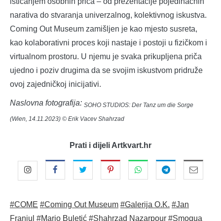
isticanjem osobnih priča – od prezentacije pojedinačnih
narativa do stvaranja univerzalnog, kolektivnog iskustva.
Coming Out Museum zamišljen je kao mjesto susreta,
kao kolaborativni proces koji nastaje i postoji u fizičkom i
virtualnom prostoru. U njemu je svaka prikupljena priča
ujedno i poziv drugima da se svojim iskustvom pridruže
ovoj zajedničkoj inicijativi.
Naslovna fotografija:
SOHO STUDIOS: Der Tanz um die Sorge
(Wien, 14.11.2023) © Erik Vacev Shahrzad
Prati i dijeli Artkvart.hr
#COME
#Coming Out Museum
#Galerija O.K.
#Jan
Franjul
#Mario Buletić
#Shahrzad Nazarpour
#Smoqua