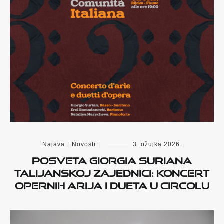
Najava
|
Novosti
|
3. ožujka 2026.
Posveta Giorgia Suriana
talijanskoj zajednici: koncert
opernih arija i dueta u Circolu