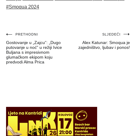
#Smoqua 2024
Navigacija
PRETHODNI
SLJEDEĆI
Gostovanje u „Zajcu“: „Dugo
Alex Katunar: Smoqua je
objava
putovanje u noć“ u režiji Ivice
zajedništvo, ljubav i ponos!
Buljana s impresivnom
glumačkom ekipom koju
predvodi Alma Prica