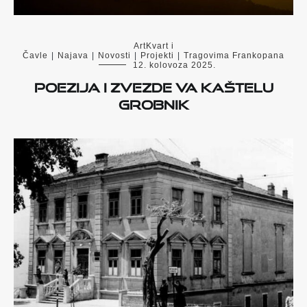
ArtKvart i
Čavle
|
Najava
|
Novosti
|
Projekti
|
Tragovima Frankopana
12. kolovoza 2025.
Poezija i zvezde va Kaštelu
Grobnik