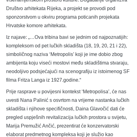
Društvo arhitekata Rijeka, a projekt se provodi pod
sponzorstvom u okviru programa poticanih projekata
Hrvatske komore arhitekata.
Iz najave: „…Ova tribina bavi se jednim od najpoznatijih:
kompleksom od pet lučkih skladišta (18, 19, 20, 21 i 22),
simboličnog naziva ‘Metropolis’ koji je ime dobio zbog
ambijenta koju viseći mostovi među skladištima stvaraju,
neodoljivo podsjećajući na scenografiju iz istoimenog SF
filma Fritza Langa iz 1927.godine.“
Prije rasprave u povijesni kontekst ‘Metropolisa’, će nas
uvesti Nana Palinić s osvrtom na vrijeme nastanka lučkih
skladišta i njihove specifičnosti, Daina Glavočić dati će
pregled uspješnih revitalizacija lučkih prostora u svijetu,
Marija Premužić Ančić, prezentirat će konzervatorski
elaborat predmetnog kompleksa koji je služio kao