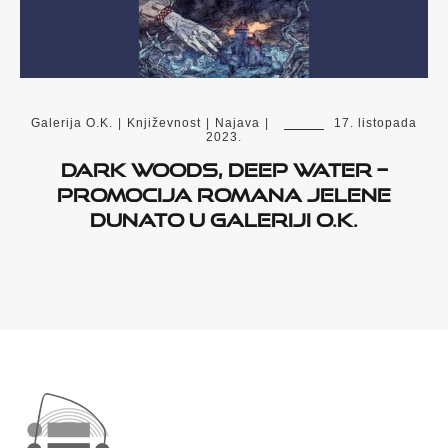
Galerija O.K.
|
Književnost
|
Najava
|
17. listopada
2023.
Dark Woods, Deep Water –
promocija romana Jelene
Dunato u Galeriji O.K.