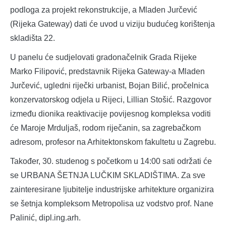
podloga za projekt rekonstrukcije, a Mladen Jurčević
(Rijeka Gateway) dati će uvod u viziju budućeg korištenja
skladišta 22.
U panelu će sudjelovati gradonačelnik Grada Rijeke
Marko Filipović, predstavnik Rijeka Gateway-a Mladen
Jurčević, ugledni riječki urbanist, Bojan Bilić, pročelnica
konzervatorskog odjela u Rijeci, Lillian Stošić. Razgovor
između dionika reaktivacije povijesnog kompleksa voditi
će Maroje Mrduljaš, rodom riječanin, sa zagrebačkom
adresom, profesor na Arhitektonskom fakultetu u Zagrebu.
Također, 30. studenog s početkom u 14:00 sati održati će
se URBANA ŠETNJA LUČKIM SKLADIŠTIMA. Za sve
zainteresirane ljubitelje industrijske arhitekture organizira
se šetnja kompleksom Metropolisa uz vodstvo prof. Nane
Palinić, dipl.ing.arh.