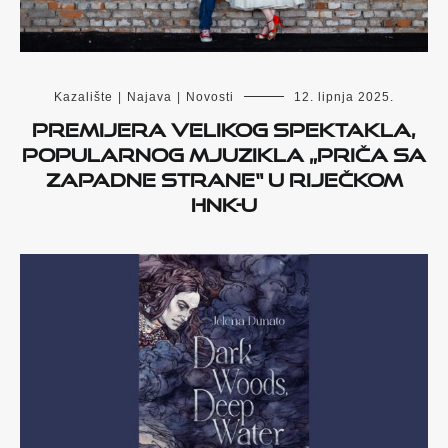
Kazalište
|
Najava
|
Novosti
12. lipnja 2025.
Premijera velikog spektakla,
popularnog mjuzikla „Priča sa
Zapadne strane“ u riječkom
HNK-u