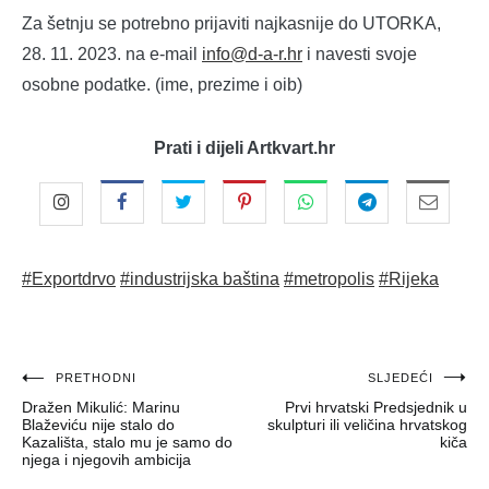
Za šetnju se potrebno prijaviti najkasnije do UTORKA,
28. 11. 2023. na e-mail
info@d-a-r.hr
i navesti svoje
osobne podatke. (ime, prezime i oib)
Prati i dijeli Artkvart.hr
#Exportdrvo
#industrijska baština
#metropolis
#Rijeka
Navigacija
PRETHODNI
SLJEDEĆI
Dražen Mikulić: Marinu
Prvi hrvatski Predsjednik u
objava
Blaževiću nije stalo do
skulpturi ili veličina hrvatskog
Kazališta, stalo mu je samo do
kiča
njega i njegovih ambicija