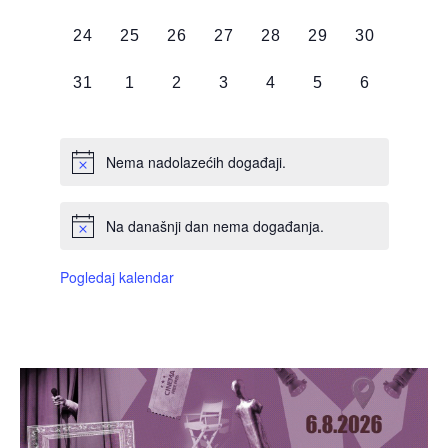
DOGAĐAJI,
DOGAĐAJI,
DOGAĐAJI,
DOGAĐAJI,
DOGAĐAJI,
DOGAĐAJI,
DOGAĐAJI
0
0
0
0
0
0
0
24
25
26
27
28
29
30
DOGAĐAJI,
DOGAĐAJI,
DOGAĐAJI,
DOGAĐAJI,
DOGAĐAJI,
DOGAĐAJI,
DOGAĐAJI
0
0
0
0
0
0
0
31
1
2
3
4
5
6
DOGAĐAJI,
DOGAĐAJI,
DOGAĐAJI,
DOGAĐAJI,
DOGAĐAJI,
DOGAĐAJI,
DOGAĐAJI
Nema nadolazećih događaji.
Na današnji dan nema događanja.
Pogledaj kalendar