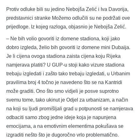
Protiv odluke bili su jedino Nebojša Zelić i Iva Davorija,
predstavnici stranke Možemo odlučili su ne podržati ove
prijedloge. Iz kojeg razloga, objasnio je Nebojša Zelić.
– Ne bih volio govoriti iz domene stadiona, koji jako
dobro izgleda, želio bih govoriti iz domene mini Dubaija.
Je li cijena ovoga stadiona zaista cijena koju Rijeka
namjerava platiti? U GUP-u stoji kako vizure stadiona
trebaju izgledati i zašto tako trebaju izgledati, u Urbanim
pravilima broj 4 točno je navedeno što se na Kantridi
može graditi. Ono što smo vidjeli je posve suprotno
svemu tome, tako ukinut je Odjel za urbanizam, a način
na koji su ljudi promišljali grad u potpunosti se namjerava
odbaciti samo zbog jedne ideje koja je napunjena
emocijama, a na emotivnim elementima pokušava se
izgraditi nešto što je dugoročno vrlo problematično.