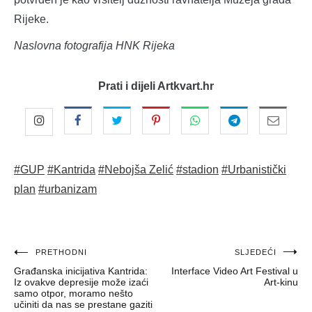
Rijeke.
Naslovna fotografija HNK Rijeka
Prati i dijeli Artkvart.hr
#GUP
#Kantrida
#Nebojša Zelić
#stadion
#Urbanistički
plan
#urbanizam
Navigacija
PRETHODNI
SLJEDEĆI
Građanska inicijativa Kantrida:
Interface Video Art Festival u
objava
Iz ovakve depresije može izaći
Art-kinu
samo otpor, moramo nešto
učiniti da nas se prestane gaziti