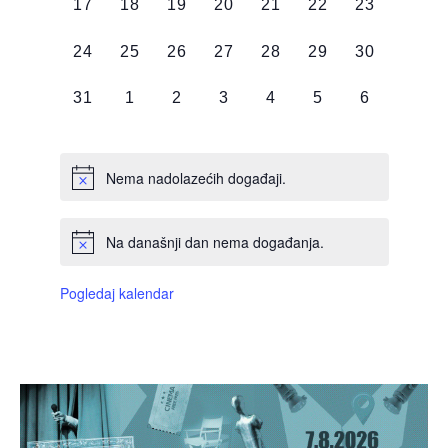
0
0
0
0
0
0
0
17
18
19
20
21
22
23
DOGAĐAJI,
DOGAĐAJI,
DOGAĐAJI,
DOGAĐAJI,
DOGAĐAJI,
DOGAĐAJI,
DOGAĐAJI
0
0
0
0
0
0
0
24
25
26
27
28
29
30
DOGAĐAJI,
DOGAĐAJI,
DOGAĐAJI,
DOGAĐAJI,
DOGAĐAJI,
DOGAĐAJI,
DOGAĐAJI
0
0
0
0
0
0
0
31
1
2
3
4
5
6
DOGAĐAJI,
DOGAĐAJI,
DOGAĐAJI,
DOGAĐAJI,
DOGAĐAJI,
DOGAĐAJI,
DOGAĐAJI
Nema nadolazećih događaji.
Na današnji dan nema događanja.
Pogledaj kalendar