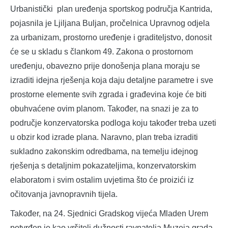
Urbanistički plan uređenja sportskog područja Kantrida,
pojasnila je Ljiljana Buljan, pročelnica Upravnog odjela
za urbanizam, prostorno uređenje i graditeljstvo, donosit
će se u skladu s člankom 49. Zakona o prostornom
uređenju, obavezno prije donošenja plana moraju se
izraditi idejna rješenja koja daju detaljne parametre i sve
prostorne elemente svih zgrada i građevina koje će biti
obuhvaćene ovim planom. Također, na snazi je za to
područje konzervatorska podloga koju također treba uzeti
u obzir kod izrade plana. Naravno, plan treba izraditi
sukladno zakonskim odredbama, na temelju idejnog
rješenja s detaljnim pokazateljima, konzervatorskim
elaboratom i svim ostalim uvjetima što će proizići iz
očitovanja javnopravnih tijela.
Također, na 24. Sjednici Gradskog vijeća Mladen Urem
potvrđen je kao vršitelj dužnosti ravnatelja Muzeja grada