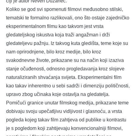
čiji je autor Neven Dužanec.
Koliko se god svi spomenuti filmovi međusobno stilski,
tematski te formalno razlikovali, ono što ostaje zajedničko
eksperimentalnom filmu kao takvom jest vrsta
gledateljskog iskustva koja traži angažman i drži
gledateljevu pažnju. Iz takvog kuta gledišta, teme koje su
nam oprirodnjene, bilo kroz medije, bilo kroz
svakodnevne živote, prikazane su na način koji izaziva
stanje očuđenosti, odnosno progledavanja kroz slojeve
naturaliziranih shvaćanja svijeta. Eksperimentalni film
kao takav inherentno u sebi sadrži i dimenziju političnosti,
upravo zbog učinaka koje ostavlja na gledatelja.
Pomičući granice unutar filmskog medija, prikazane teme
dobivaju svoju upečatljivu vidljivost i glasnoću, a vrsta
pogleda kojeg takav film zahtjeva od publike u kontrastu
je s pogledom koji zahtijevaju konvencionalniji filmovi,