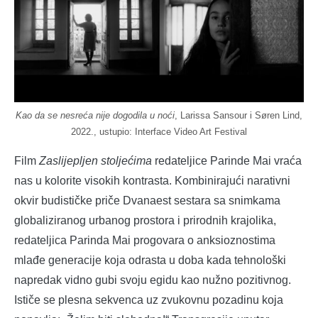
Kao da se nesreća nije dogodila u noći
, Larissa Sansour i Søren Lind,
2022., ustupio: Interface Video Art Festival
Film
Zaslijepljen stoljećima
redateljice Parinde Mai vraća
nas u kolorite visokih kontrasta. Kombinirajući narativni
okvir budističke priče Dvanaest sestara sa snimkama
globaliziranog urbanog prostora i prirodnih krajolika,
redateljica Parinda Mai progovara o anksioznostima
mlađe generacije koja odrasta u doba kada tehnološki
napredak vidno gubi svoju egidu kao nužno pozitivnog.
Ističe se plesna sekvenca uz zvukovnu pozadinu koja