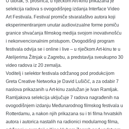
U utorak, 5. prosinca, u riječkom Art-kinu prikazana je
selekcija radova s ovogodišnjeg izdanja Interface Video
Art Festivala. Festival promiče stvaralaštvo autora koji
eksperimentiranjem unutar audiovizualne forme pomiču
granice shvaćanja filmskog medija svojom inovativnošću
i nekonvencionalnim pristupom. Ovogodišnji program
festivala odvija se i online i live – u riječkom Art-kinu te u
Atelijerima Žitnjak u Zagrebu, a predstavlja sveukupno 30
video radova iz 20 zemalja.
Voditelj i selektor festivala održanog pod produkcijom
Greta Creative Networka je David Lušičić, a za odabir 7
naslova prikazanih u Art-kinu zaslužan je Ivan Ramljak.
Ramljakova selekcija uključuje 7 radova nagrađenih na
ovogodišnjem izdanju Međunarodnog filmskog festivala u
Rotterdamu, a nakon njih prikazana su i tri filma hrvatskih
autora i autorica nastalih na radionici modularnog filma,