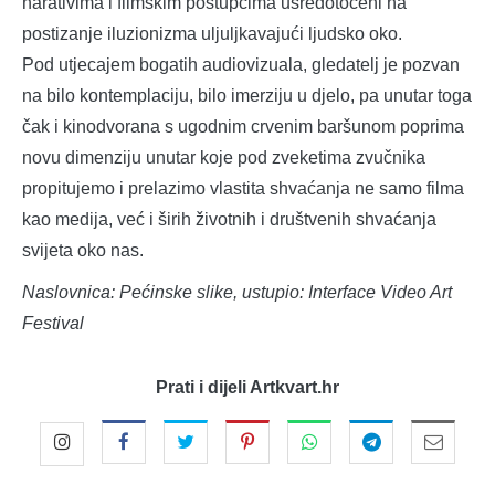
narativima i filmskim postupcima usredotočeni na
postizanje iluzionizma uljuljkavajući ljudsko oko.
Pod utjecajem bogatih audiovizuala, gledatelj je pozvan
na bilo kontemplaciju, bilo imerziju u djelo, pa unutar toga
čak i kinodvorana s ugodnim crvenim baršunom poprima
novu dimenziju unutar koje pod zveketima zvučnika
propitujemo i prelazimo vlastita shvaćanja ne samo filma
kao medija, već i širih životnih i društvenih shvaćanja
svijeta oko nas.
Naslovnica: Pećinske slike, ustupio: Interface Video Art
Festival
Prati i dijeli Artkvart.hr