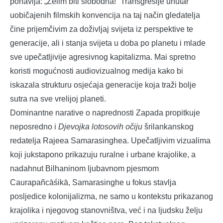
ponavlja: „Želim biti slobodna!“ Transgresije unutar
uobičajenih filmskih konvencija na taj način gledatelja
čine prijemčivim za doživljaj svijeta iz perspektive te
generacije, ali i stanja svijeta u doba po planetu i mlade
sve upečatljivije agresivnog kapitalizma. Mai spretno
koristi mogućnosti audiovizualnog medija kako bi
iskazala strukturu osjećaja generacije koja traži bolje
sutra na sve vrelijoj planeti.
Dominantne narative o naprednosti Zapada propitkuje
neposredno i
Djevojka lotosovih očiju
šrilankanskog
redatelja Rajeea Samarasinghea. Upečatljivim vizualima
koji jukstapono prikazuju ruralne i urbane krajolike, a
nadahnut Bilhaninom ljubavnom pjesmom
Caurapañcāśikā, Samarasinghe u fokus stavlja
posljedice kolonijalizma, ne samo u kontekstu prikazanog
krajolika i njegovog stanovništva, već i na ljudsku želju