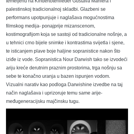
temeljenu na Kindertotenlieder Gustava Mahlera i
palestinskoj tradicionalnoj skladbi. Glazbeni se
performans upotpunjuje i naglašava mogućnostima
filmskog medija- ponajprije mizanscenom,
kostimografijom koja se sastoji od tradicionalne nošnje, a
u tehnici crno bijele snimke i kontrastima svijetla i sjene,
te isticanjem plave boje haljine sopranistice nakon što
iziđe iz vode. Sopranistica Nour Darwish tako se izvodeći
ariju kreće derutnim praznim prostorima, trga nošnju sa
sebe te konačno uranja u bazen ispunjen vodom.
Vizualni narativ kao podloga Darwishine izvedbe na taj
način naglašava i uprizoruje temu same arije-
međugeneracijsku majčinsku tugu.