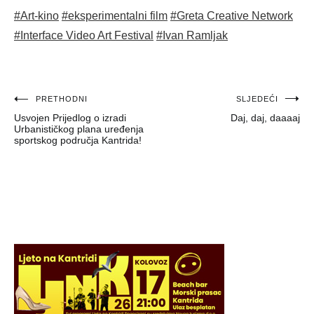
#Art-kino
#eksperimentalni film
#Greta Creative Network
#Interface Video Art Festival
#Ivan Ramljak
Navigacija
PRETHODNI
SLJEDEĆI
Usvojen Prijedlog o izradi
Daj, daj, daaaaj
objava
Urbanističkog plana uređenja
sportskog područja Kantrida!