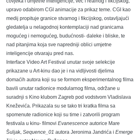
čovjeka i umjetne inteligencije, već i realnog i fikcijskog,
upravo odabirom CGI animacije za prikaz teme. CGI kao
medij propituje granice stvarnog i fikcijskog, ostavljajući
gledatelja u nelagodnoj kontemplaciji nad granicama
mogućeg i nemogućeg, budućnosti- daleke i bliske, te
nad pitanjima koja sve napredniji oblici umjetne
inteligencije otvaraju pred nas.
Interface Video Art Festival unutar svoje selekcije
prikazane u Art-kinu dao je i na vidljivosti djelima
domaćih autora koji su se formom eksperimentalnog filma
bavili unutar radionice modularnog filma, održane u
suradnji s Kino klubom Zagreb pod vodstvom Vladislava
Kneževića. Prikazala su se tako tri kratka filma sa
spomenute radionice koji su time i zatvorili program
festivala u kinu- filmovi
Evanescence
autorice Mare
Šuljak,
Sequence_01
autora Jeronima Jandrića i
Emerge