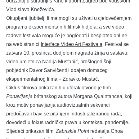
održanoj u suradnji s Kino klubom Zagreb pod vodstvom
Vladislava Kneževića.
Okupljeni ljubitelji filma mogli su uživati u cjelovečernjem
programu eksperimentalnih filmskih djela, a sve video
radove festivala moguće je pogledati i besplatno online,
na web stranici
Interface Video Art Festivala
. Festival se
zatvara 10. prosinca, dodjelom nagrada žirija u sastavu:
video umjetnica Nadija Mustapić, prošlogodišnji
pobjednik Davor Sanvičenti i doajen domaćeg
eksperimentalnog filma – Zdravko Mustać.
Ciklus filmova prikazanih u utorak otvorio je film
Ponavljanja
britanskog autora Morgana Quaintancea, koji
kroz motiv ponavljanja audiovizualnih sekvenci
predočava i bavi se pitanjem industrijaliziranog rada,
dovodeći u fokus radnička prava u kontekstu pandemije.
Sljedeći prikazan film,
Zabriskie Point
redatelja Choa