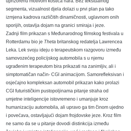
uprizorenu motivom koštica nara. Bez tekstualnog
segmenta, vizualnost djela dolazi u prvi plan pa tako
izmjena kadrova različitih dinamičnosti, uglavnom onih
sporijih, ostavlja dojam na granici smiraja i jeze.
Zadnji film prikazan s Međunarodnog filmskog festivala u
Rotterdamu bio je
Theta
britanskog redatelja Lawrencea
Leka. Lek svoju ideju o terapeutskom razgovoru između
samovozećeg policijskog automobila s u njemu
ugrađenim terapeutom bira prikazati na zanimljiv, ali i
simptomatičan način- CGI animacijom. Samorefleksivan i
osjećajno kompleksan automobil prikazan kako prolazi
CGI futurističkim pustopoljinama pitanje straha od
umjetne inteligencije istovremeno i umanjuje kroz
humanizaciju automobila, ali upravo ga tim činom ujedno
i povećava, ostavljajući dojam frojdovske jeze. Kroz film
ne samo da se u pitanje dovodi distinkcija između