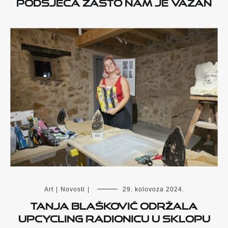
podsjeća zašto nam je važan
Art
|
Novosti
|
29. kolovoza 2024.
Tanja Blašković održala
upcycling radionicu u sklopu