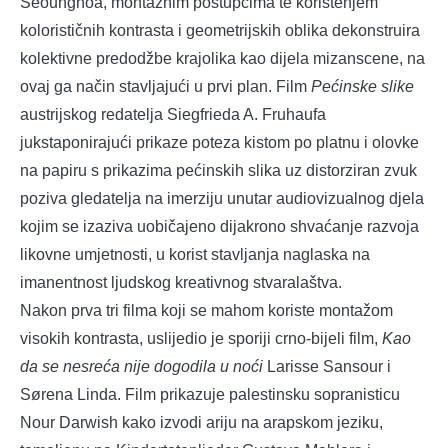
Seounghoa, montažnim postupcima te korištenjem
kolorističnih kontrasta i geometrijskih oblika dekonstruira
kolektivne predodžbe krajolika kao dijela mizanscene, na
ovaj ga način stavljajući u prvi plan. Film
Pećinske slike
austrijskog redatelja Siegfrieda A. Fruhaufa
jukstaponirajući prikaze poteza kistom po platnu i olovke
na papiru s prikazima pećinskih slika uz distorziran zvuk
poziva gledatelja na imerziju unutar audiovizualnog djela
kojim se izaziva uobičajeno dijakrono shvaćanje razvoja
likovne umjetnosti, u korist stavljanja naglaska na
imanentnost ljudskog kreativnog stvaralaštva.
Nakon prva tri filma koji se mahom koriste montažom
visokih kontrasta, uslijedio je sporiji crno-bijeli film,
Kao
da se nesreća nije dogodila u noći
Larisse Sansour i
Sørena Linda. Film prikazuje palestinsku sopranisticu
Nour Darwish kako izvodi ariju na arapskom jeziku,