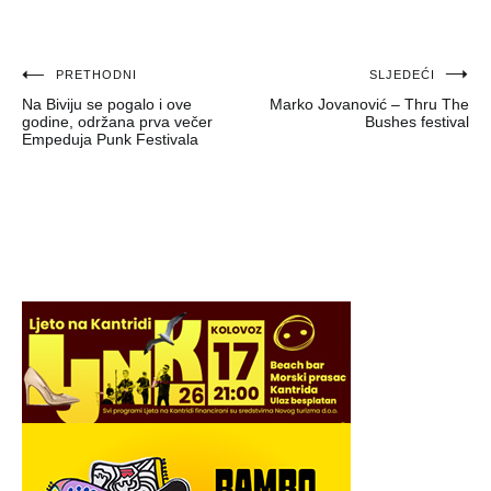
Navigacija
PRETHODNI
SLJEDEĆI
Na Biviju se pogalo i ove
Marko Jovanović – Thru The
objava
godine, održana prva večer
Bushes festival
Empeduja Punk Festivala