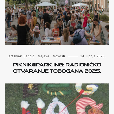
Art Kvart Benčić
|
Najava
|
Novosti
24. lipnja 2025.
piknik@park.ing: radioničko
otvaranje Tobogana 2025.