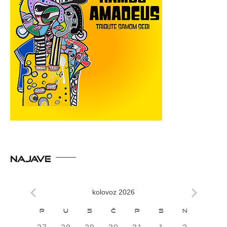
NAJAVE
kolovoz 2026
Kalendar
P
U
S
Č
P
S
N