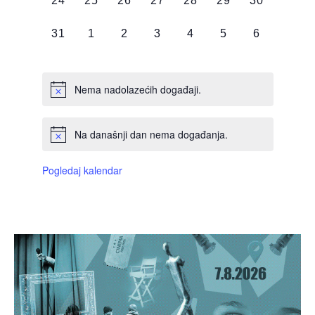
24
25
26
27
28
29
30
DOGAĐAJI,
DOGAĐAJI,
DOGAĐAJI,
DOGAĐAJI,
DOGAĐAJI,
DOGAĐAJI,
DOGAĐAJI
0
0
0
0
0
0
0
31
1
2
3
4
5
6
DOGAĐAJI,
DOGAĐAJI,
DOGAĐAJI,
DOGAĐAJI,
DOGAĐAJI,
DOGAĐAJI,
DOGAĐAJI
Nema nadolazećih događaji.
Na današnji dan nema događanja.
Pogledaj kalendar