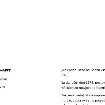
KVART
„Mali princ“ stiže na Scenu Zi
Krku
ssum
Na današnji dan 1975. postavl
ting
reflektorska rasvjeta na Kantri
Dok smo gledali što je napisa
muralu, zaboravili smo pogleda