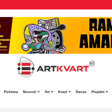
Početna
Novosti
Art
Kvart
Danas
Projekti