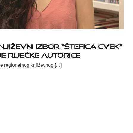
jiževni izbor “Štefica Cvek”
je riječke autorice
ice regionalnog književnog […]