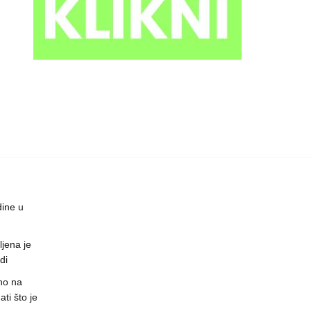
dine u
jena je
di
no na
ti što je