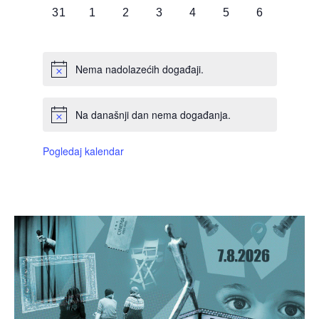
0
0
0
0
0
0
0
31
1
2
3
4
5
6
DOGAĐAJI,
DOGAĐAJI,
DOGAĐAJI,
DOGAĐAJI,
DOGAĐAJI,
DOGAĐAJI,
DOGAĐAJI
Nema nadolazećih događaji.
Na današnji dan nema događanja.
Pogledaj kalendar