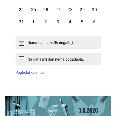
DOGAĐAJI,
DOGAĐAJI,
DOGAĐAJI,
DOGAĐAJI,
DOGAĐAJI,
DOGAĐAJI,
DOGAĐAJI
0
0
0
0
0
0
0
24
25
26
27
28
29
30
DOGAĐAJI,
DOGAĐAJI,
DOGAĐAJI,
DOGAĐAJI,
DOGAĐAJI,
DOGAĐAJI,
DOGAĐAJI
0
0
0
0
0
0
0
31
1
2
3
4
5
6
DOGAĐAJI,
DOGAĐAJI,
DOGAĐAJI,
DOGAĐAJI,
DOGAĐAJI,
DOGAĐAJI,
DOGAĐAJI
Nema nadolazećih događaji.
Na današnji dan nema događanja.
Pogledaj kalendar