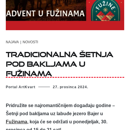
NAJAVA
|
NOVOSTI
TRADICIONALNA ŠETNJA
POD BAKLJAMA U
FUŽINAMA
Portal ArtKvart
27. prosinca 2024.
Pridružite se najromantičnijem događaju godine –
Šetnji pod bakljama uz labuđe jezero Bajer u
Fužinama
, koja će se održati u ponedjeljak, 30.
prosinca od 15 do 21 sat!