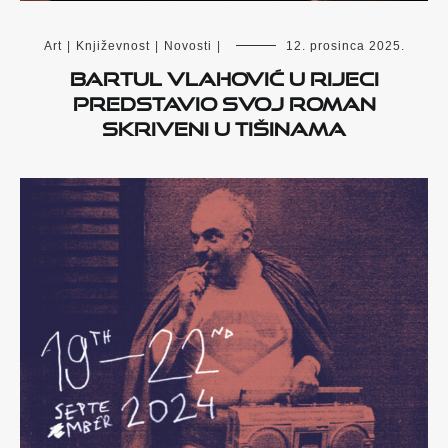
Art
|
Književnost
|
Novosti
|
12. prosinca 2025.
Bartul Vlahović u Rijeci
predstavio svoj roman
Skriveni u tišinama