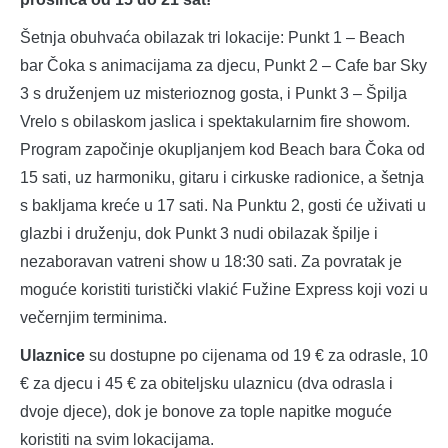
Šetnja obuhvaća obilazak tri lokacije: Punkt 1 – Beach
bar Čoka s animacijama za djecu, Punkt 2 – Cafe bar Sky
3 s druženjem uz misterioznog gosta, i Punkt 3 – Špilja
Vrelo s obilaskom jaslica i spektakularnim fire showom.
Program započinje okupljanjem kod Beach bara Čoka od
15 sati, uz harmoniku, gitaru i cirkuske radionice, a šetnja
s bakljama kreće u 17 sati. Na Punktu 2, gosti će uživati u
glazbi i druženju, dok Punkt 3 nudi obilazak špilje i
nezaboravan vatreni show u 18:30 sati. Za povratak je
moguće koristiti turistički vlakić Fužine Express koji vozi u
večernjim terminima.
Ulaznice
su dostupne po cijenama od 19 € za odrasle, 10
€ za djecu i 45 € za obiteljsku ulaznicu (dva odrasla i
dvoje djece), dok je bonove za tople napitke moguće
koristiti na svim lokacijama.