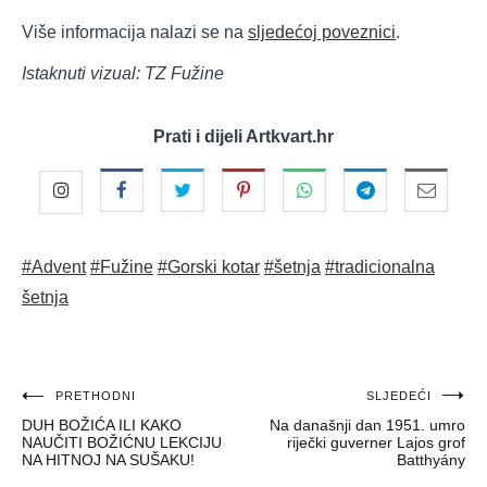
Više informacija nalazi se na
sljedećoj poveznici
.
Istaknuti vizual: TZ Fužine
Prati i dijeli Artkvart.hr
#Advent
#Fužine
#Gorski kotar
#šetnja
#tradicionalna
šetnja
Navigacija
PRETHODNI
SLJEDEĆI
DUH BOŽIĆA ILI KAKO
Na današnji dan 1951. umro
objava
NAUČITI BOŽIĆNU LEKCIJU
riječki guverner Lajos grof
NA HITNOJ NA SUŠAKU!
Batthyány