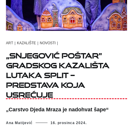
ART
|
KAZALIŠTE
|
NOVOSTI
|
„Snjegović poštar”
Gradskog kazališta
lutaka Split –
predstava koja
usrećuje
„Carstvo Djeda Mraza je nadohvat šape“
Ana Matijević
16. prosinca 2024.