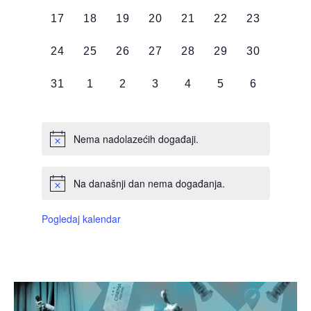
DOGAĐAJI,
DOGAĐAJI,
DOGAĐAJI,
DOGAĐAJI,
DOGAĐAJI,
DOGAĐAJI,
DOGAĐAJI
0
0
0
0
0
0
0
17
18
19
20
21
22
23
DOGAĐAJI,
DOGAĐAJI,
DOGAĐAJI,
DOGAĐAJI,
DOGAĐAJI,
DOGAĐAJI,
DOGAĐAJI
0
0
0
0
0
0
0
24
25
26
27
28
29
30
DOGAĐAJI,
DOGAĐAJI,
DOGAĐAJI,
DOGAĐAJI,
DOGAĐAJI,
DOGAĐAJI,
DOGAĐAJI
0
0
0
0
0
0
0
31
1
2
3
4
5
6
DOGAĐAJI,
DOGAĐAJI,
DOGAĐAJI,
DOGAĐAJI,
DOGAĐAJI,
DOGAĐAJI,
DOGAĐAJI
Nema nadolazećih događaji.
Na današnji dan nema događanja.
Pogledaj kalendar