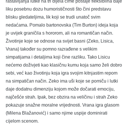
rastavljanja lutke na tri dijela čime postaje fleksibilna daje
liku posebnu dozu humorističnosti što čini predstavu
blisku gledateljima, lik koji se trudi unatoč svim
nedaćama. Pomalo bartonovska (Tim Burton) ideja koja
je uvijek graničila s hororom, ali na romantičan način.
Životinje koje se odnose na svijet basni (Zeko, Lisica,
Vrana) također su pomno razrađene s velikim
simpatijama i detaljima koji čine razliku. Tako Lisicu
nećemo doživjeti kao klasičnu kumu koja samo želi dobro
sebi, već kao životinju koja igra svojim kitnjastim repom
na simpatičan način. Zeko ima uši koje se pomiču i lutki
daje dodatnu dimenziju kojom može dočarati emociju,
najčešće strah. Ipak, bez obzira na veličinu i strah Zeko
pokazuje snažne moralne vrijednosti. Vrana igra glasom
(Milena Blažanović) i samo njime uspije dominirati
cijelom scenom.