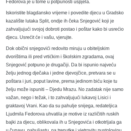
Fedorova je u tome u potpunosti uspjela.
Iskoristite blagdansko vrijeme i povedite djecu u Gradsko
kazalište lutaka Split, ondje ih čeka Snjegović koji je
zahvaljujući svojoj dobroti postao i poštar kako bi usrećio
djecu. Usrećit će i vašu, vjerujte.
Dok obični snjegovići redovito miruju u obiteljskim
dvorištima ili pred vrtićkim i školskim zgradama, ovaj
Snjegović potpuno je drugačiji. Da bi ispunio najveću
želju jednog dječaka i jedne djevojčice, pretvara se u
poštara i juri, poput lavine, prema jedinom biću koje tu
želju može ispuniti – Djedu Mrazu. No zadatak nije samo
važan, nego i težak, i to zahvaljujući lukavoj Lisici i
graktavoj Vrani. Kao da su pahulje snijega, redateljica
Ljudmila Fedorova uhvatila je motive iz različitih ruskih
bajki za djecu, oblikovala ih u Snjegovića i otkotrljala ga
u čupavu, pahuljastu, na trenutke i vjetrovitu pustolovinu,