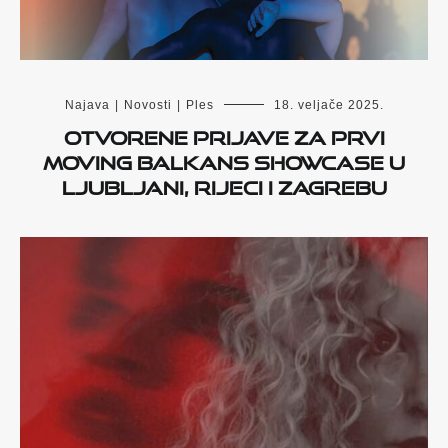
Najava
|
Novosti
|
Ples
18. veljače 2025.
Otvorene prijave za prvi
Moving Balkans Showcase u
Ljubljani, Rijeci i Zagrebu