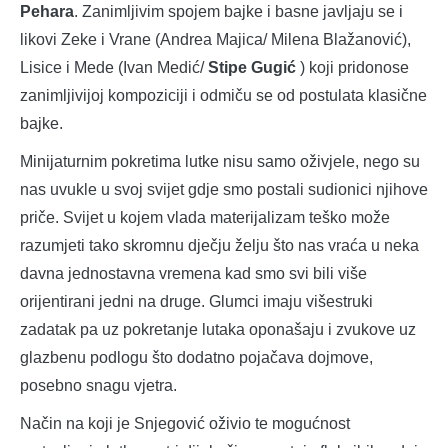
Pehara
. Zanimljivim spojem bajke i basne javljaju se i
likovi Zeke i Vrane (Andrea Majica/ Milena Blažanović),
Lisice i Mede (Ivan Medić/
Stipe Gugić
) koji pridonose
zanimljivijoj kompoziciji i odmiču se od postulata klasične
bajke.
Minijaturnim pokretima lutke nisu samo oživjele, nego su
nas uvukle u svoj svijet gdje smo postali sudionici njihove
priče. Svijet u kojem vlada materijalizam teško može
razumjeti tako skromnu dječju želju što nas vraća u neka
davna jednostavna vremena kad smo svi bili više
orijentirani jedni na druge. Glumci imaju višestruki
zadatak pa uz pokretanje lutaka oponašaju i zvukove uz
glazbenu podlogu što dodatno pojačava dojmove,
posebno snagu vjetra.
Način na koji je Snjegović oživio te mogućnost