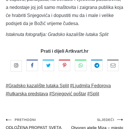
a nedostaje joj još samo maštovita i zaigrana publika koja
će hrabriti Snjegovića i dopustiti mu da i male i velike
podsjeti da je Božić vrijeme čudesa.
Istaknuta fotografija: Gradsko kazalište lutaka Split
Prati i dijeli Artkvart.hr
#Gradsko kazalište lutaka Split
#Ljudmila Fedorova
#lutkarska predstava
#Snjegović poštar
#Split
Navigacija
PRETHODNI
SLJEDEĆI
ODLOŽENA PROPAST SVETA,
Otvoren atelje Miza – mjesto