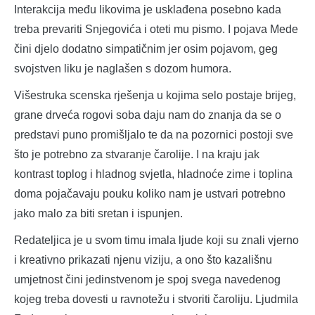
Interakcija među likovima je usklađena posebno kada
treba prevariti Snjegovića i oteti mu pismo. I pojava Mede
čini djelo dodatno simpatičnim jer osim pojavom, geg
svojstven liku je naglašen s dozom humora.
Višestruka scenska rješenja u kojima selo postaje brijeg,
grane drveća rogovi soba daju nam do znanja da se o
predstavi puno promišljalo te da na pozornici postoji sve
što je potrebno za stvaranje čarolije. I na kraju jak
kontrast toplog i hladnog svjetla, hladnoće zime i toplina
doma pojačavaju pouku koliko nam je ustvari potrebno
jako malo za biti sretan i ispunjen.
Redateljica je u svom timu imala ljude koji su znali vjerno
i kreativno prikazati njenu viziju, a ono što kazališnu
umjetnost čini jedinstvenom je spoj svega navedenog
kojeg treba dovesti u ravnotežu i stvoriti čaroliju. Ljudmila