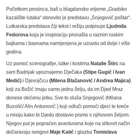
Početkom prosinca, baš u blagdansko vrijeme „Gradsko
kazalište lutaka“ obnovilo je predstavu „Snjegović poštar“.
Lutkarska predstava čiji tekst i režiju potpisuje
Ljudmila
Fedorova
koja je inspiraciju pronašla u raznim ruskim
bajkama i basnama namijenjena je uzrastu od dvije i više
godina.
Uz pomoć scenografije, lutke i kostima
Natalie Štirc
na
sam Badnjak upoznajemo Dječaka
(Stipe Gugić / Ivan
Medić)
i Djevojčicu
(Milena Blažanović / Andrea Majica)
koji za Božić imaju samo jednu želju, da im Djed Mraz
donese okićenu jelku. Sve to sluša Snjegović (Milana
Buzolić/ Alin Antunović ) koji odluči pomoći djeci te kreće
u misiju kako bi Djedu dostavio pismo s njihovom željom.
Njegov put je popraćen avanturama koje na slikovit način
dočaravaju songovi
Maje Katić
i glazba
Tomislava