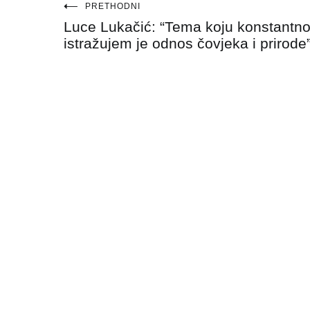
Navigacija
PRETHODNI
Luce Lukačić: “Tema koju konstantn
objava
istražujem je odnos čovjeka i prirode