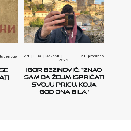
Art
|
Film
|
Novosti
|
21. prosinca
studenoga
2024.
Igor Bezinović: “Znao
 SE
sam da želim ispričati
ATI
svoju priču, koja
god ona bila”