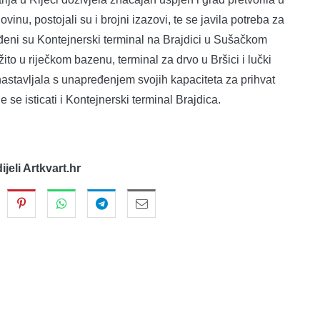
inu, postojali su i brojni izazovi, te se javila potreba za
đeni su Kontejnerski terminal na Brajdici u Sušačkom
žito u riječkom bazenu, terminal za drvo u Bršici i lučki
nastavljala s unapređenjem svojih kapaciteta za prihvat
 se isticati i Kontejnerski terminal Brajdica.
dijeli Artkvart.hr