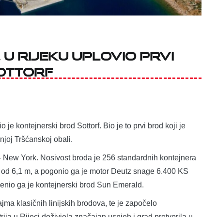
 u Rijeku uplovio prvi
ottorf
je kontejnerski brod Sottorf. Bio je to prvi brod koji je
šnjoj Tršćanskoj obali.
ka – New York. Nosivost broda je 256 standardnih kontejnera
 od 6,1 m, a pogonio ga je motor Deutz snage 6.400 KS
enio ga je kontejnerski brod Sun Emerald.
ma klasičnih linijskih brodova, te je započelo
rija u Rijeci doživjela značajan uspjeh i grad pretvorila u