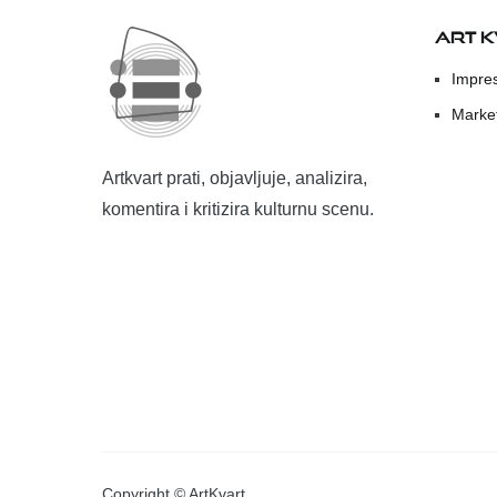
ART 
Impre
Marke
Artkvart prati, objavljuje, analizira,
komentira i kritizira kulturnu scenu.
Copyright © ArtKvart