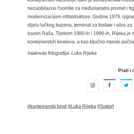
nezaobilazno čvorište za međunarodni promet i trgov
modernizacijom infrastrukture. Godine 1979. izgra
dijelu lučkog bazena, terminal za fosfate i silos za 
bazen Raša. Tijekom 1980-ih i 1990-ih, Rijeka je 
kontejnerskih brodova, a kao ključno mjesto počinje
Istaknuta fotografija: Luka Rijeka
Prati i 
#kontejnerski brod
#Luka Rijeka
#Sottorf