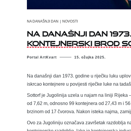
NA DANAŠNJI DAN
|
NOVOSTI
Na današnji dan 1973.
kontejnerski brod S
Portal ArtKvart
15. ožujka 2025.
Na današnji dan 1973. godine u riječku luku uplovio 
iskrcao kontejnere u povijesti riječke luke na tada
Sottorf je Jugolinija uzela u najam na liniji Rije
od 7,62 m, odnosno 99 kontejnera od 27,43 m i 56
brzinom od 17 čvorova. Nakon isteka najma, zamij
Ovo za Jugoliniju označava završetak razdoblja naj
kontejnersko razdoblje. Iako je kontejnerska indust