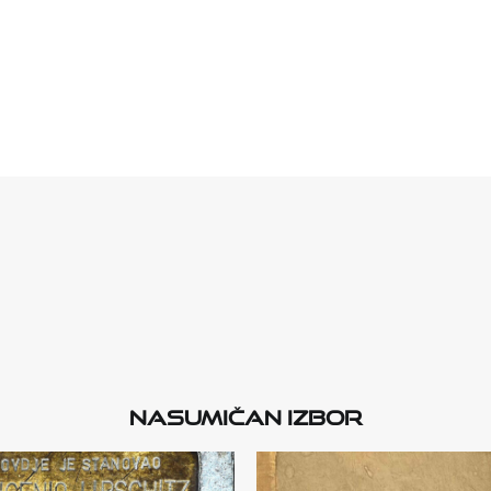
Nasumičan izbor