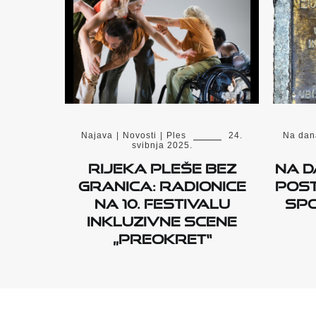
Najava
|
Novosti
|
Ples
24.
Na dan
svibnja 2025.
Rijeka pleše bez
Na d
granica: Radionice
post
na 10. Festivalu
spo
inkluzivne scene
„PreOKRET“