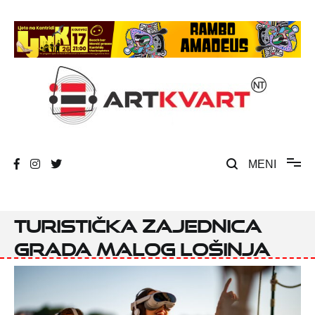
Skip
to
content
Umjetnost, kultura i društvena zbivanja
ArtKvart
MENI
Turistička zajednica
Grada Malog Lošinja