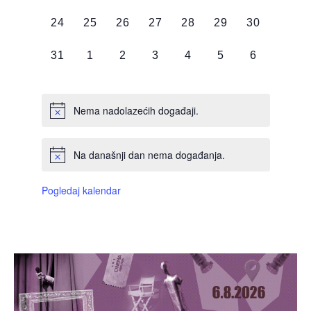
DOGAĐAJI,
DOGAĐAJI,
DOGAĐAJI,
DOGAĐAJI,
DOGAĐAJI,
DOGAĐAJI,
DOGAĐAJI
0
0
0
0
0
0
0
24
25
26
27
28
29
30
DOGAĐAJI,
DOGAĐAJI,
DOGAĐAJI,
DOGAĐAJI,
DOGAĐAJI,
DOGAĐAJI,
DOGAĐAJI
0
0
0
0
0
0
0
31
1
2
3
4
5
6
DOGAĐAJI,
DOGAĐAJI,
DOGAĐAJI,
DOGAĐAJI,
DOGAĐAJI,
DOGAĐAJI,
DOGAĐAJI
Nema nadolazećih događaji.
Na današnji dan nema događanja.
Pogledaj kalendar