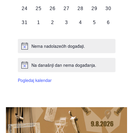
DOGAĐAJI,
DOGAĐAJI,
DOGAĐAJI,
DOGAĐAJI,
DOGAĐAJI,
DOGAĐAJI,
DOGAĐAJI
0
0
0
0
0
0
0
24
25
26
27
28
29
30
DOGAĐAJI,
DOGAĐAJI,
DOGAĐAJI,
DOGAĐAJI,
DOGAĐAJI,
DOGAĐAJI,
DOGAĐAJI
0
0
0
0
0
0
0
31
1
2
3
4
5
6
DOGAĐAJI,
DOGAĐAJI,
DOGAĐAJI,
DOGAĐAJI,
DOGAĐAJI,
DOGAĐAJI,
DOGAĐAJI
Nema nadolazećih događaji.
Na današnji dan nema događanja.
Pogledaj kalendar