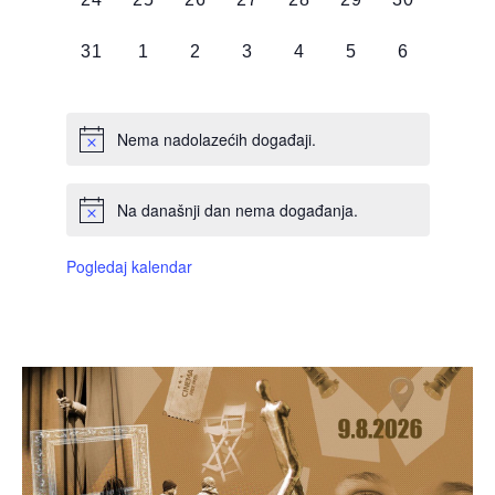
DOGAĐAJI,
DOGAĐAJI,
DOGAĐAJI,
DOGAĐAJI,
DOGAĐAJI,
DOGAĐAJI,
DOGAĐAJI
0
0
0
0
0
0
0
31
1
2
3
4
5
6
DOGAĐAJI,
DOGAĐAJI,
DOGAĐAJI,
DOGAĐAJI,
DOGAĐAJI,
DOGAĐAJI,
DOGAĐAJI
Nema nadolazećih događaji.
Na današnji dan nema događanja.
Pogledaj kalendar