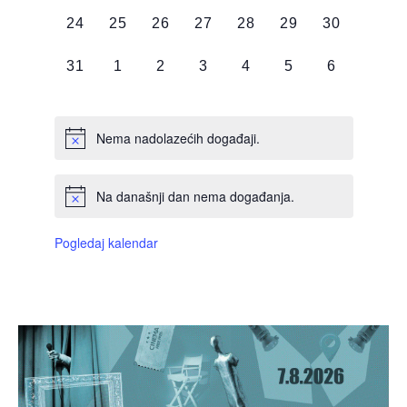
DOGAĐAJI,
DOGAĐAJI,
DOGAĐAJI,
DOGAĐAJI,
DOGAĐAJI,
DOGAĐAJI,
DOGAĐAJI
0
0
0
0
0
0
0
24
25
26
27
28
29
30
DOGAĐAJI,
DOGAĐAJI,
DOGAĐAJI,
DOGAĐAJI,
DOGAĐAJI,
DOGAĐAJI,
DOGAĐAJI
0
0
0
0
0
0
0
31
1
2
3
4
5
6
DOGAĐAJI,
DOGAĐAJI,
DOGAĐAJI,
DOGAĐAJI,
DOGAĐAJI,
DOGAĐAJI,
DOGAĐAJI
Nema nadolazećih događaji.
Na današnji dan nema događanja.
Pogledaj kalendar