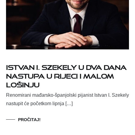
Istvan I. Szekely u dva dana
nastupa u Rijeci i Malom
Lošinju
Renomirani mađarsko-španjolski pijanist Istvan I. Szekely
nastupit će početkom lipnja […]
PROČITAJ!