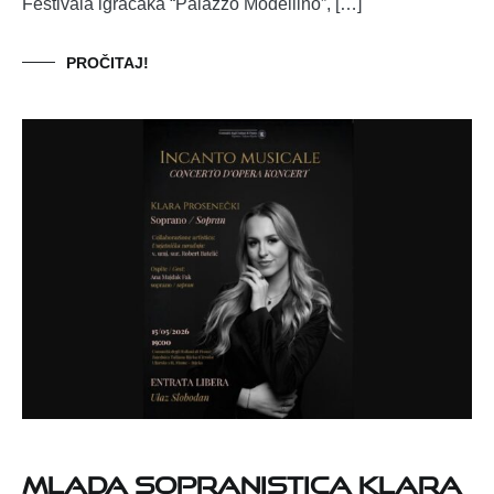
Festivala igračaka “Palazzo Modellino”, […]
PROČITAJ!
Mlada sopranistica Klara