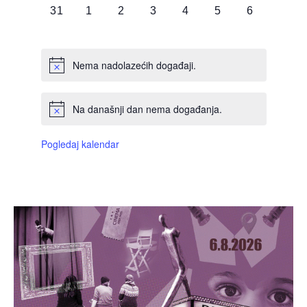
0
0
0
0
0
0
0
31
1
2
3
4
5
6
DOGAĐAJI,
DOGAĐAJI,
DOGAĐAJI,
DOGAĐAJI,
DOGAĐAJI,
DOGAĐAJI,
DOGAĐAJI
Nema nadolazećih događaji.
Na današnji dan nema događanja.
Pogledaj kalendar