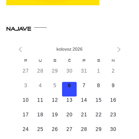
NAJAVE
kolovoz 2026
Kalendar
P
U
S
Č
P
S
N
od
0
0
0
0
0
0
0
27
28
29
30
31
1
2
Događaji
DOGAĐAJI,
DOGAĐAJI,
DOGAĐAJI,
DOGAĐAJI,
DOGAĐAJI,
DOGAĐAJI,
DOGAĐAJI
0
0
0
0
0
0
0
3
4
5
6
7
8
9
DOGAĐAJI,
DOGAĐAJI,
DOGAĐAJI,
DOGAĐAJI,
DOGAĐAJI,
DOGAĐAJI,
DOGAĐAJI
0
0
0
0
0
0
0
10
11
12
13
14
15
16
DOGAĐAJI,
DOGAĐAJI,
DOGAĐAJI,
DOGAĐAJI,
DOGAĐAJI,
DOGAĐAJI,
DOGAĐAJI
0
0
0
0
0
0
0
17
18
19
20
21
22
23
DOGAĐAJI,
DOGAĐAJI,
DOGAĐAJI,
DOGAĐAJI,
DOGAĐAJI,
DOGAĐAJI,
DOGAĐAJI
0
0
0
0
0
0
0
24
25
26
27
28
29
30
DOGAĐAJI,
DOGAĐAJI,
DOGAĐAJI,
DOGAĐAJI,
DOGAĐAJI,
DOGAĐAJI,
DOGAĐAJI