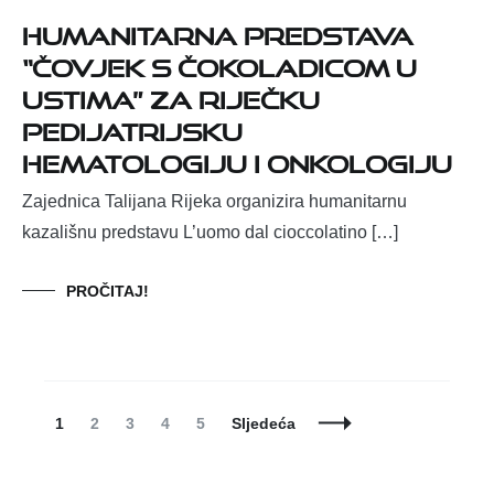
Humanitarna predstava
“Čovjek s čokoladicom u
ustima” za riječku
pedijatrijsku
hematologiju i onkologiju
Zajednica Talijana Rijeka organizira humanitarnu
kazališnu predstavu L’uomo dal cioccolatino […]
PROČITAJ!
Posts
Page
Page
Page
Page
Page
1
2
3
4
5
Sljedeća
Navigation