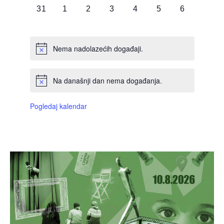
0
0
0
0
0
0
0
31
1
2
3
4
5
6
DOGAĐAJI,
DOGAĐAJI,
DOGAĐAJI,
DOGAĐAJI,
DOGAĐAJI,
DOGAĐAJI,
DOGAĐAJI
Nema nadolazećih događaji.
Na današnji dan nema događanja.
Pogledaj kalendar