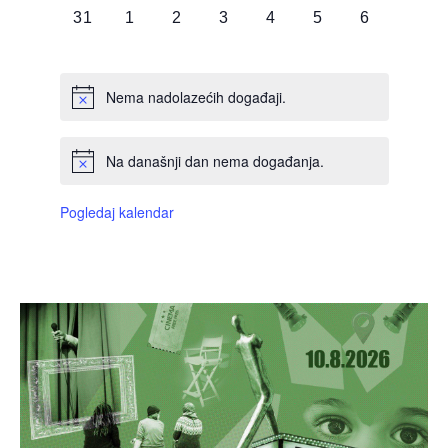
0
0
0
0
0
0
0
31
1
2
3
4
5
6
DOGAĐAJI,
DOGAĐAJI,
DOGAĐAJI,
DOGAĐAJI,
DOGAĐAJI,
DOGAĐAJI,
DOGAĐAJI
Nema nadolazećih događaji.
Na današnji dan nema događanja.
Pogledaj kalendar